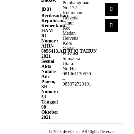
DIRGA
Pembangunan
No.132
(D3)
Kelurahan
Berdasarkan
Helvetia
Keputusan
Timur
Kemenkum
Kec
HAM
Medan
RI
Helvetia
Nomor :
Kota
AHU-
Medan
0056413.AH.01.02.TAHUN
Provinsi
2021
Sumatera
Sesuai
Utara
Akta
No.Hp
Notaris
081361130539
Adi
–
Pinem,
085372729191
SH
Nomor :
53
Tanggal
08
Oktober
2021
© 2025 deteksi.co. All Rights Reserved