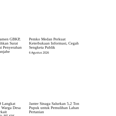
ramen GBKP,
Pemko Medan Perkuat
ahkan Surat
Keterbukaan Informasi, Cegah
i Penyerahan
Sengketa Publik
anjahe
6 Agustus 2026
 Langkat
Janter Sinaga Salurkan 5,2 Ton
n Warga Desa
Pupuk untuk Pemulihan Lahan
kait
Pertanian