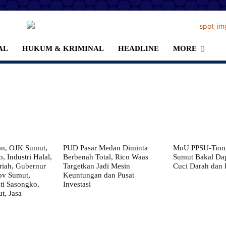
AL
HUKUM & KRIMINAL
HEADLINE
MORE
on, OJK Sumut,
PUD Pasar Medan Diminta
MoU PPSU-Tiong
, Industri Halal,
Berbenah Total, Rico Waas
Sumut Bakal Da
iah, Gubernur
Targetkan Jadi Mesin
Cuci Darah dan
ov Sumut,
Keuntungan dan Pusat
i Sasongko,
Investasi
, Jasa