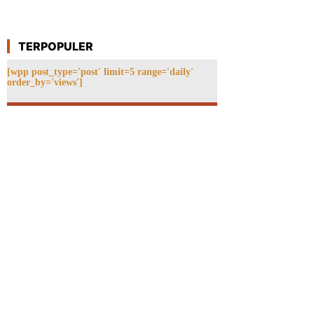
TERPOPULER
[wpp post_type='post' limit=5 range='daily'
order_by='views']