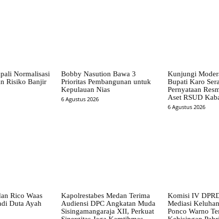
pali Normalisasi
Bobby Nasution Bawa 3
Kunjungi Mode
n Risiko Banjir
Prioritas Pembangunan untuk
Bupati Karo Ser
Kepulauan Nias
Pernyataan Resm
Aset RSUD Kab
6 Agustus 2026
6 Agustus 2026
dan Rico Waas
Kapolrestabes Medan Terima
Komisi IV DPRD
di Duta Ayah
Audiensi DPC Angkatan Muda
Mediasi Keluha
Sisingamangaraja XII, Perkuat
Ponco Warno Ter