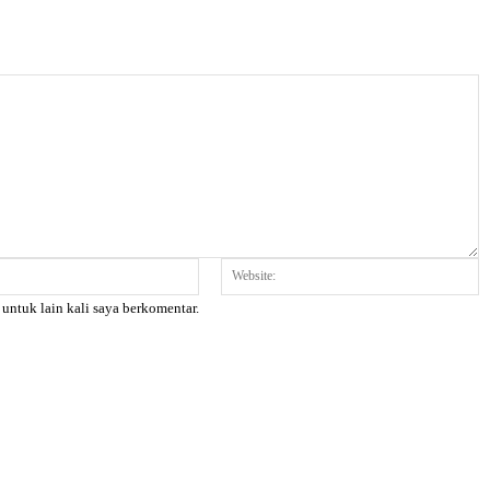
Email:*
W
 untuk lain kali saya berkomentar.
X
Pinterest
WhatsApp