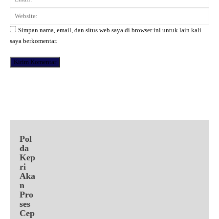
Web
Simpan nama, email, dan situs web saya di browser ini untuk lain kali
saya berkomentar.
Facebook
X
Pinterest
WhatsApp
Pol
da
Kep
ri
Aka
n
Pro
ses
Cep