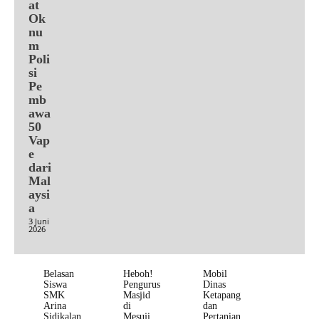
at
Ok
nu
m
Poli
si
Pe
mb
awa
50
Vap
e
dari
Mal
aysi
a
3 Juni
2026
Belasan
Heboh!
Mobil
Siswa
Pengurus
Dinas
SMK
Masjid
Ketapang
Arina
di
dan
Sidikalan
Mesuji
Pertanian