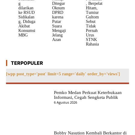
g
Ditegur
, Berpelat
dilarikan
Oknum
Hitam,
ke RSUD
DPRD
Tumiur
Sidikalan
karena
Gultom
g, Diduga
Putar
Sebut
Akibat
Suara
Tidak
Konsumsi
Mengaji
Pernah
MBG
Jelang
Urus
Azan
STNK
Rahasia
TERPOPULER
[wpp post_type='post' limit=5 range='daily' order_by='views']
Pemko Medan Perkuat Keterbukaan
Informasi, Cegah Sengketa Publik
6 Agustus 2026
Bobby Nasution Kembali Berkantor di