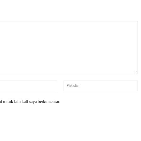
Email:*
W
i untuk lain kali saya berkomentar.
X
Pinterest
WhatsApp