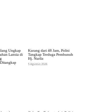
erdang Ungkap
Kurang dari 48 Jam, Polisi
han Lansia di
Tangkap Terduga Pembunuh
g
Hj. Nurliz
 Ditangkap
5 Agustus 2026