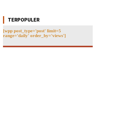
TERPOPULER
[wpp post_type='post' limit=5
range='daily' order_by='views']