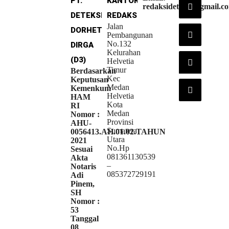
PT.
KANTOR
redaksideteksi@gmail.c
DETEKSI
REDAKSI
Jalan
DORHETA
Pembangunan
No.132
DIRGA
Kelurahan
(D3)
Helvetia
Timur
Berdasarkan
Kec
Keputusan
Medan
Kemenkum
Helvetia
HAM
Kota
RI
Medan
Nomor :
Provinsi
AHU-
Sumatera
0056413.AH.01.02.TAHUN
Utara
2021
No.Hp
Sesuai
081361130539
Akta
–
Notaris
085372729191
Adi
Pinem,
SH
Nomor :
53
Tanggal
08