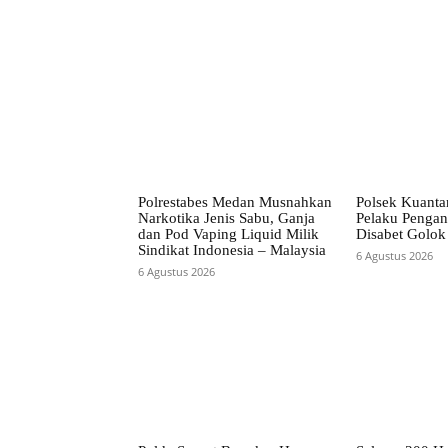
Polrestabes Medan Musnahkan
Polsek Kuanta
Narkotika Jenis Sabu, Ganja
Pelaku Pengan
dan Pod Vaping Liquid Milik
Disabet Golok
Sindikat Indonesia – Malaysia
6 Agustus 2026
6 Agustus 2026