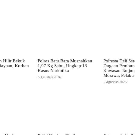
n Hilir Bekuk
Polres Batu Bara Musnahkan
Polresta Deli S
iayaan, Korban
1,97 Kg Sabu, Ungkap 13
Dugaan Pembunu
Kasus Narkotika
Kawasan Tanjun
Morawa, Pelaku
6 Agustus 2026
5 Agustus 2026