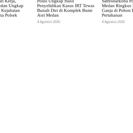
ri Kerja,
Polisi Ungkap Hasil
Satresnarkoba Po
Medan Ungkap
Penyelidikan Kasus IRT Tewas
Medan Ringkus 
 Kejahatan
Bunuh Diri di Komplek Bumi
Ganja di Pohon 
ma Polsek
Asri Medan
Pertahanan
4 Agustus 2026
4 Agustus 2026