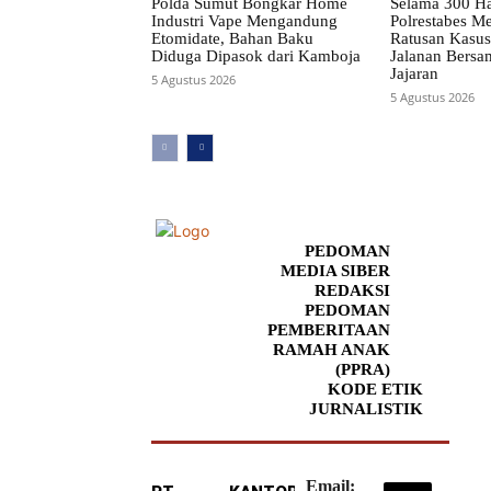
Polda Sumut Bongkar Home
Selama 300 Ha
Industri Vape Mengandung
Polrestabes 
Etomidate, Bahan Baku
Ratusan Kasus
Diduga Dipasok dari Kamboja
Jalanan Bersa
Jajaran
5 Agustus 2026
5 Agustus 2026
PEDOMAN
MEDIA SIBER
REDAKSI
PEDOMAN
PEMBERITAAN
RAMAH ANAK
(PPRA)
KODE ETIK
JURNALISTIK
Email: