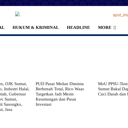
AL
HUKUM & KRIMINAL
HEADLINE
MORE
on, OJK Sumut,
PUD Pasar Medan Diminta
MoU PPSU-Tiong
, Industri Halal,
Berbenah Total, Rico Waas
Sumut Bakal Da
iah, Gubernur
Targetkan Jadi Mesin
Cuci Darah dan
ov Sumut,
Keuntungan dan Pusat
i Sasongko,
Investasi
, Jasa