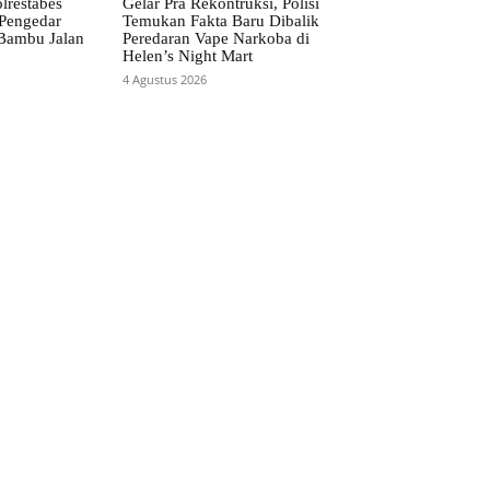
lrestabes
Gelar Pra Rekontruksi, Polisi
Pengedar
Temukan Fakta Baru Dibalik
Bambu Jalan
Peredaran Vape Narkoba di
Helen’s Night Mart
4 Agustus 2026