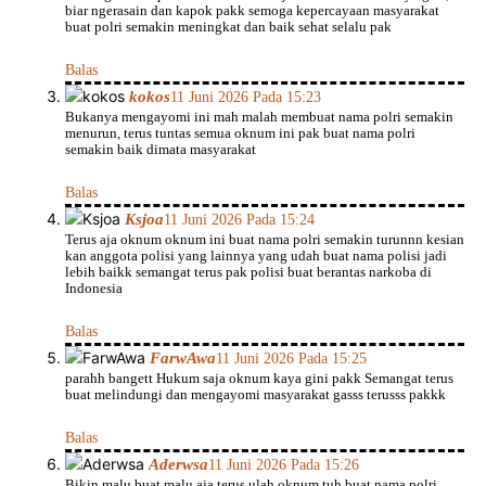
biar ngerasain dan kapok pakk semoga kepercayaan masyarakat
buat polri semakin meningkat dan baik sehat selalu pak
Balas
kokos
11 Juni 2026 Pada 15:23
Bukanya mengayomi ini mah malah membuat nama polri semakin
menurun, terus tuntas semua oknum ini pak buat nama polri
semakin baik dimata masyarakat
Balas
Ksjoa
11 Juni 2026 Pada 15:24
Terus aja oknum oknum ini buat nama polri semakin turunnn kesian
kan anggota polisi yang lainnya yang udah buat nama polisi jadi
lebih baikk semangat terus pak polisi buat berantas narkoba di
Indonesia
Balas
FarwAwa
11 Juni 2026 Pada 15:25
parahh bangett Hukum saja oknum kaya gini pakk Semangat terus
buat melindungi dan mengayomi masyarakat gasss terusss pakkk
Balas
Aderwsa
11 Juni 2026 Pada 15:26
Bikin malu buat malu aja terus ulah oknum tuh buat nama polri