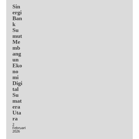
Sin
ergi
Ban
k
Su
mut
Me
mb
ang
un
Eko
no
mi
Digi
tal
Su
mat
era
Uta
ra
2
Februari
2026