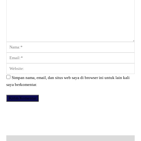
Komentar:
Na
Ema
Web
Simpan nama, email, dan situs web saya di browser ini untuk lain kali
saya berkomentar.
Facebook
X
Pinterest
WhatsApp