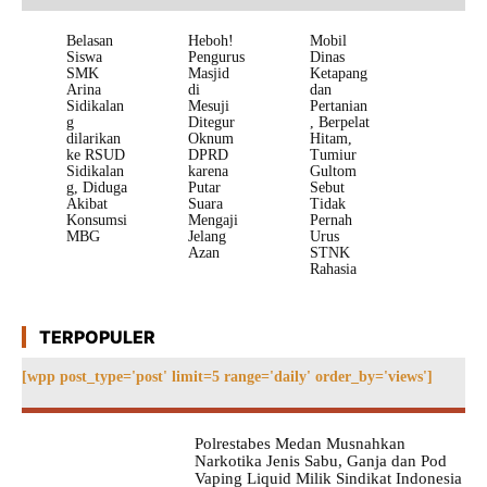
Belasan
Heboh!
Mobil
Siswa
Pengurus
Dinas
SMK
Masjid
Ketapang
Arina
di
dan
Sidikalan
Mesuji
Pertanian
g
Ditegur
, Berpelat
dilarikan
Oknum
Hitam,
ke RSUD
DPRD
Tumiur
Sidikalan
karena
Gultom
g, Diduga
Putar
Sebut
Akibat
Suara
Tidak
Konsumsi
Mengaji
Pernah
MBG
Jelang
Urus
Azan
STNK
Rahasia
TERPOPULER
[wpp post_type='post' limit=5 range='daily' order_by='views']
Polrestabes Medan Musnahkan
Narkotika Jenis Sabu, Ganja dan Pod
Vaping Liquid Milik Sindikat Indonesia