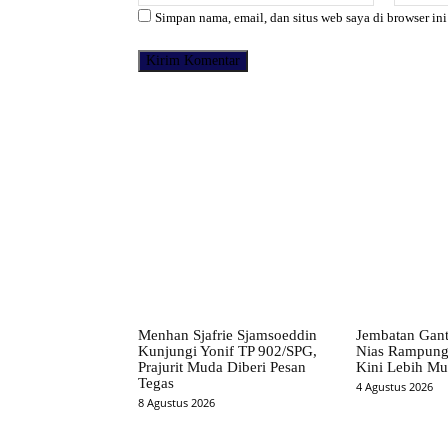
Simpan nama, email, dan situs web saya di browser ini
Facebook
Bagikan
Menhan Sjafrie Sjamsoeddin
Jembatan Gant
Kunjungi Yonif TP 902/SPG,
Nias Rampung
Prajurit Muda Diberi Pesan
Kini Lebih M
Tegas
4 Agustus 2026
8 Agustus 2026