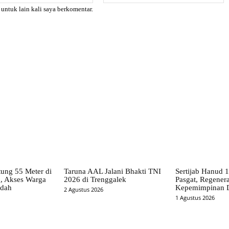
 untuk lain kali saya berkomentar.
X
Pinterest
WhatsApp
ung 55 Meter di
Taruna AAL Jalani Bhakti TNI
Sertijab Hanud 
, Akses Warga
2026 di Trenggalek
Pasgat, Regenera
udah
Kepemimpinan D
2 Agustus 2026
1 Agustus 2026