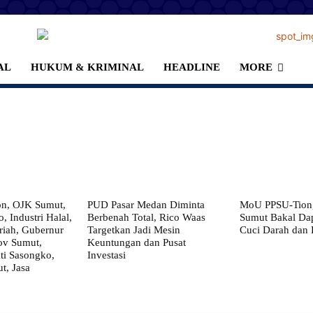
AL
HUKUM & KRIMINAL
HEADLINE
MORE
on, OJK Sumut,
PUD Pasar Medan Diminta
MoU PPSU-Tiong
, Industri Halal,
Berbenah Total, Rico Waas
Sumut Bakal Da
iah, Gubernur
Targetkan Jadi Mesin
Cuci Darah dan
ov Sumut,
Keuntungan dan Pusat
i Sasongko,
Investasi
, Jasa