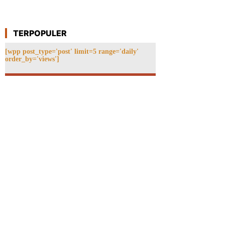
TERPOPULER
[wpp post_type='post' limit=5 range='daily'
order_by='views']
ebsite: