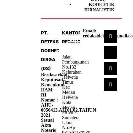
KODE ETIK
JURNALISTIK
Email:
PT.
KANTOR
redaksideteksi@gmail.c
DETEKSI
REDAKSI
DORHETA
Jalan
DIRGA
Pembangunan
No.132
(D3)
Kelurahan
Berdasarkan
Helvetia
Keputusan
Timur
Kemenkum
Kec
HAM
Medan
RI
Helvetia
Nomor :
Kota
AHU-
Medan
0056413.AH.01.02.TAHUN
Provinsi
2021
Sumatera
Sesuai
Utara
Akta
No.Hp
Notaris
081361130539