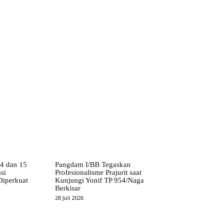
14 dan 15
Pangdam I/BB Tegaskan
si
Profesionalisme Prajurit saat
iperkuat
Kunjungi Yonif TP 954/Naga
Berkisar
28 Juli 2026