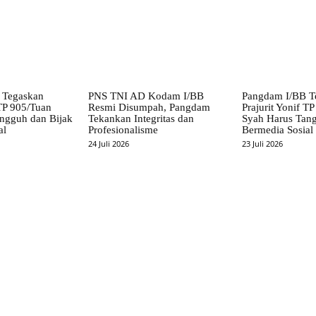
 Tegaskan
PNS TNI AD Kodam I/BB
Pangdam I/BB T
 TP 905/Tuan
Resmi Disumpah, Pangdam
Prajurit Yonif T
ngguh dan Bijak
Tekankan Integritas dan
Syah Harus Tang
al
Profesionalisme
Bermedia Sosial
24 Juli 2026
23 Juli 2026