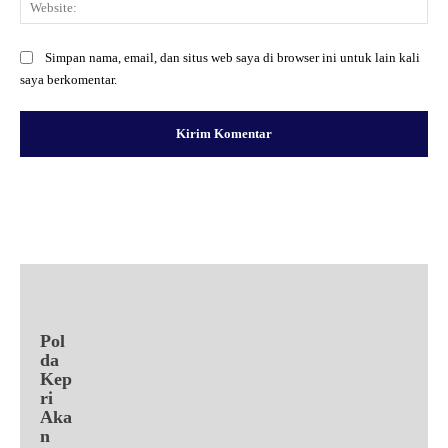
Simpan nama, email, dan situs web saya di browser ini untuk lain kali
saya berkomentar.
Facebook
X
Pinterest
WhatsApp
Pol
da
Kep
ri
Aka
n