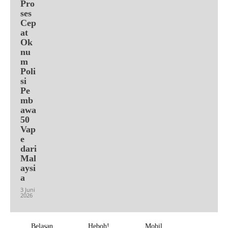
Pro
ses
Cep
at
Ok
nu
m
Poli
si
Pe
mb
awa
50
Vap
e
dari
Mal
aysi
a
3 Juni
2026
Belasan
Heboh!
Mobil