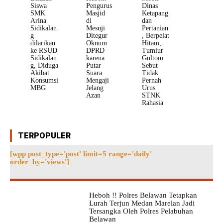
Siswa
Pengurus
Dinas
SMK
Masjid
Ketapang
Arina
di
dan
Sidikalan
Mesuji
Pertanian
g
Ditegur
, Berpelat
dilarikan
Oknum
Hitam,
ke RSUD
DPRD
Tumiur
Sidikalan
karena
Gultom
g, Diduga
Putar
Sebut
Akibat
Suara
Tidak
Konsumsi
Mengaji
Pernah
MBG
Jelang
Urus
Azan
STNK
Rahasia
TERPOPULER
[wpp post_type='post' limit=5 range='daily'
order_by='views']
Heboh !! Polres Belawan Tetapkan
Lurah Terjun Medan Marelan Jadi
Tersangka Oleh Polres Pelabuhan
Belawan