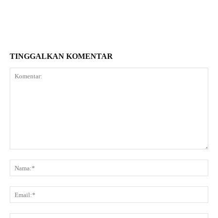
TINGGALKAN KOMENTAR
Komentar:
Na
Ema
Web