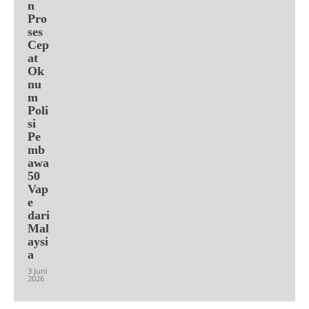
n
Pro
ses
Cep
at
Ok
nu
m
Poli
si
Pe
mb
awa
50
Vap
e
dari
Mal
aysi
a
3 Juni
2026