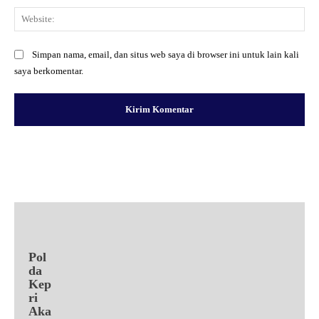
Web
Simpan nama, email, dan situs web saya di browser ini untuk lain kali
saya berkomentar.
Facebook
X
Pinterest
WhatsApp
Pol
da
Kep
ri
Aka