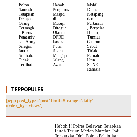
Polres
Heboh!
Mobil
Samosir
Pengurus
Dinas
Tetapkan
Masjid
Ketapang
Delapan
di
dan
Orang
Mesuji
Pertanian
Tersangk
Ditegur
, Berpelat
a Kasus
Oknum
Hitam,
Penganiy
DPRD
Tumiur
aan Army
karena
Gultom
Siregar,
Putar
Sebut
Jautir
Suara
Tidak
Simbolon
Mengaji
Pernah
Tidak
Jelang
Urus
Terlibat
Azan
STNK
Rahasia
TERPOPULER
[wpp post_type='post' limit=5 range='daily'
order_by='views']
Heboh !! Polres Belawan Tetapkan
Lurah Terjun Medan Marelan Jadi
Tersangka Oleh Polres Pelabuhan