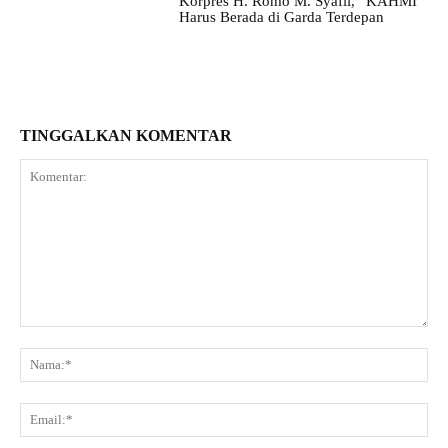
Korpres H. Romo M. Syafii, “KAHMI
Harus Berada di Garda Terdepan
TINGGALKAN KOMENTAR
Komentar:
Na
Ema