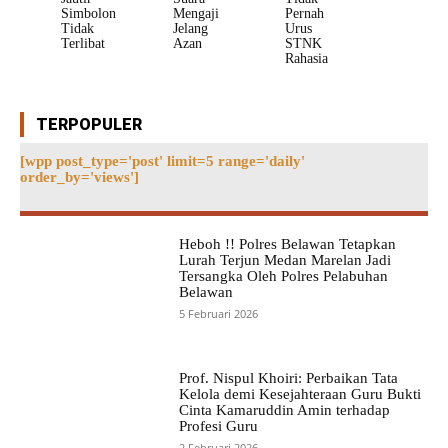
Simbolon
Mengaji
Pernah
Tidak
Jelang
Urus
Terlibat
Azan
STNK
Rahasia
TERPOPULER
[wpp post_type='post' limit=5 range='daily'
order_by='views']
Heboh !! Polres Belawan Tetapkan
Lurah Terjun Medan Marelan Jadi
Tersangka Oleh Polres Pelabuhan
Belawan
5 Februari 2026
Prof. Nispul Khoiri: Perbaikan Tata
Kelola demi Kesejahteraan Guru Bukti
Cinta Kamaruddin Amin terhadap
Profesi Guru
2 Februari 2026