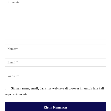
Komentar:
Na
Ema
Web
Simpan nama, email, dan situs web saya di browser ini untuk lain kali
saya berkomentar.