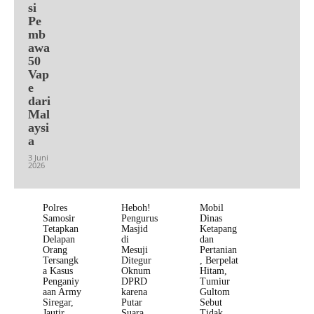
si
Pe
mb
awa
50
Vap
e
dari
Mal
aysi
a
3 Juni
2026
Polres
Heboh!
Mobil
Samosir
Pengurus
Dinas
Tetapkan
Masjid
Ketapang
Delapan
di
dan
Orang
Mesuji
Pertanian
Tersangk
Ditegur
, Berpelat
a Kasus
Oknum
Hitam,
Penganiy
DPRD
Tumiur
aan Army
karena
Gultom
Siregar,
Putar
Sebut
Jautir
Suara
Tidak