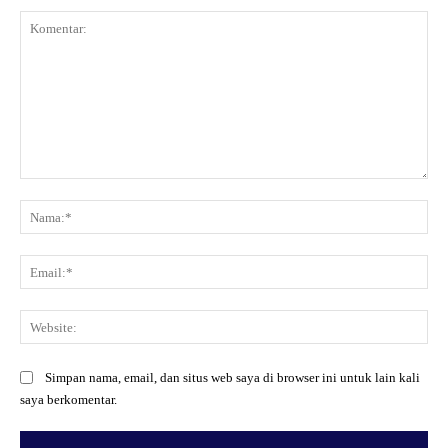
Komentar:
Na
Ema
Web
Simpan nama, email, dan situs web saya di browser ini untuk lain kali
saya berkomentar.