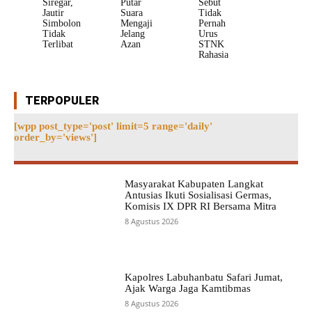
Siregar,
Putar
Sebut
Jautir
Suara
Tidak
Simbolon
Mengaji
Pernah
Tidak
Jelang
Urus
Terlibat
Azan
STNK
Rahasia
TERPOPULER
[wpp post_type='post' limit=5 range='daily'
order_by='views']
Masyarakat Kabupaten Langkat
Antusias Ikuti Sosialisasi Germas,
Komisis IX DPR RI Bersama Mitra
8 Agustus 2026
Kapolres Labuhanbatu Safari Jumat,
Ajak Warga Jaga Kamtibmas
8 Agustus 2026