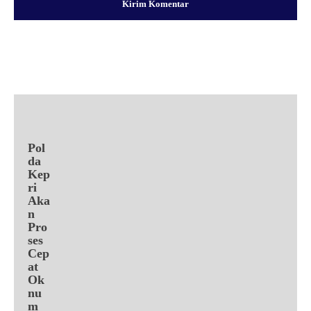
Facebook
X
Pinterest
WhatsApp
Pol
da
Kep
ri
Aka
n
Pro
ses
Cep
at
Ok
nu
m