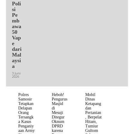
Poli
si
Pe
mb
awa
50
Vap
e
dari
Mal
aysi
a
3 Juni
2026
Polres
Heboh!
Mobil
Samosir
Pengurus
Dinas
Tetapkan
Masjid
Ketapang
Delapan
di
dan
Orang
Mesuji
Pertanian
Tersangk
Ditegur
, Berpelat
a Kasus
Oknum
Hitam,
Penganiy
DPRD
Tumiur
aan Army
karena
Gultom