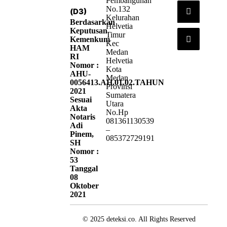
Pembangunan
No.132
(D3)
Kelurahan
Berdasarkan
Helvetia
Keputusan
Timur
Kemenkum
Kec
HAM
Medan
RI
Helvetia
Nomor :
Kota
AHU-
Medan
0056413.AH.01.02.TAHUN
Provinsi
2021
Sumatera
Sesuai
Utara
Akta
No.Hp
Notaris
081361130539
Adi
–
Pinem,
085372729191
SH
Nomor :
53
Tanggal
08
Oktober
2021
© 2025 deteksi.co. All Rights Reserved