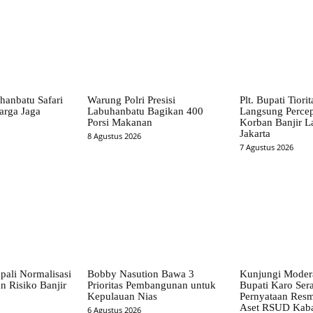
hanbatu Safari
Warung Polri Presisi
Plt. Bupati Tiori
arga Jaga
Labuhanbatu Bagikan 400
Langsung Perce
Porsi Makanan
Korban Banjir L
Jakarta
8 Agustus 2026
7 Agustus 2026
pali Normalisasi
Bobby Nasution Bawa 3
Kunjungi Mode
n Risiko Banjir
Prioritas Pembangunan untuk
Bupati Karo Ser
Kepulauan Nias
Pernyataan Resm
Aset RSUD Kab
6 Agustus 2026