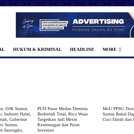
AL
HUKUM & KRIMINAL
HEADLINE
MORE
on, OJK Sumut,
PUD Pasar Medan Diminta
MoU PPSU-Tiong
, Industri Halal,
Berbenah Total, Rico Waas
Sumut Bakal Da
iah, Gubernur
Targetkan Jadi Mesin
Cuci Darah dan
ov Sumut,
Keuntungan dan Pusat
i Sasongko,
Investasi