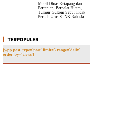
Mobil Dinas Ketapang dan
Pertanian, Berpelat Hitam,
Tumiur Gultom Sebut Tidak
Pernah Urus STNK Rahasia
TERPOPULER
[wpp post_type='post' limit=5 range='daily'
order_by='views']