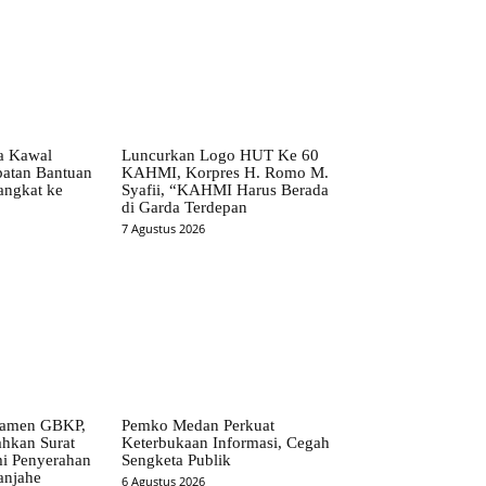
ta Kawal
Luncurkan Logo HUT Ke 60
patan Bantuan
KAHMI, Korpres H. Romo M.
angkat ke
Syafii, “KAHMI Harus Berada
di Garda Terdepan
7 Agustus 2026
ramen GBKP,
Pemko Medan Perkuat
ahkan Surat
Keterbukaan Informasi, Cegah
i Penyerahan
Sengketa Publik
anjahe
6 Agustus 2026