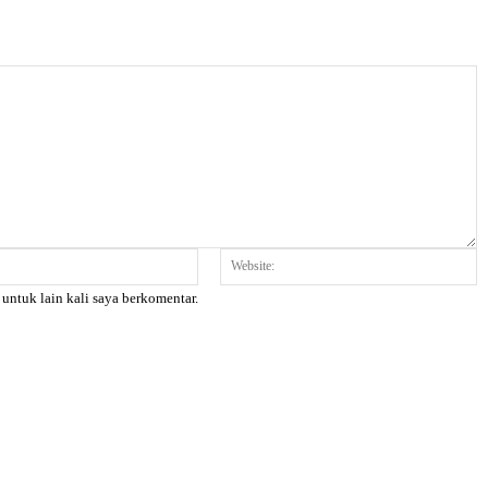
Email:*
W
 untuk lain kali saya berkomentar.
X
Pinterest
WhatsApp