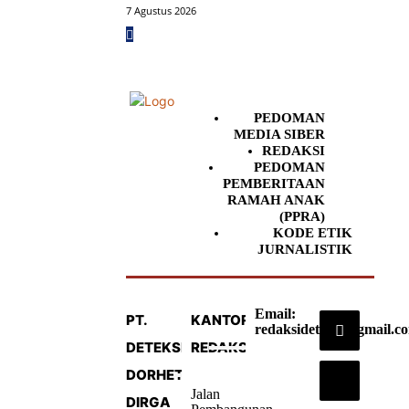
7 Agustus 2026
PEDOMAN
MEDIA SIBER
REDAKSI
PEDOMAN
PEMBERITAAN
RAMAH ANAK
(PPRA)
KODE ETIK
JURNALISTIK
Email:
PT.
KANTOR
redaksideteksi@gmail.c
DETEKSI
REDAKSI
DORHETA
Jalan
DIRGA