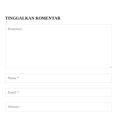
TINGGALKAN KOMENTAR
Komentar:
Na
Ema
Web