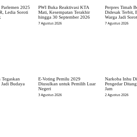
a Parlemen 2025
PWI Buka Reaktivasi KTA
Perpres Timah B
, Ledia Soroti
Mati, Kesempatan Terakhir
Didesak Terbit,
k
hingga 30 September 2026
Warga Jadi Soro
7 Agustus 2026
7 Agustus 2026
n Tegaskan
E-Voting Pemilu 2029
Narkoba Inhu Di
Jadi Budaya
Diusulkan untuk Pemilih Luar
Pengedar Ditang
Negeri
Jam
3 Agustus 2026
2 Agustus 2026