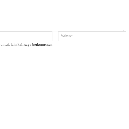
Email:*
W
 untuk lain kali saya berkomentar.
X
Pinterest
WhatsApp