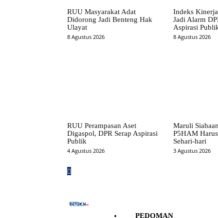
RUU Masyarakat Adat
Indeks Kinerj
Didorong Jadi Benteng Hak
Jadi Alarm DPR
Ulayat
Aspirasi Publi
8 Agustus 2026
8 Agustus 2026
RUU Perampasan Aset
Maruli Siahaa
Digaspol, DPR Serap Aspirasi
P5HAM Harus 
Publik
Sehari-hari
4 Agustus 2026
3 Agustus 2026
PEDOMAN