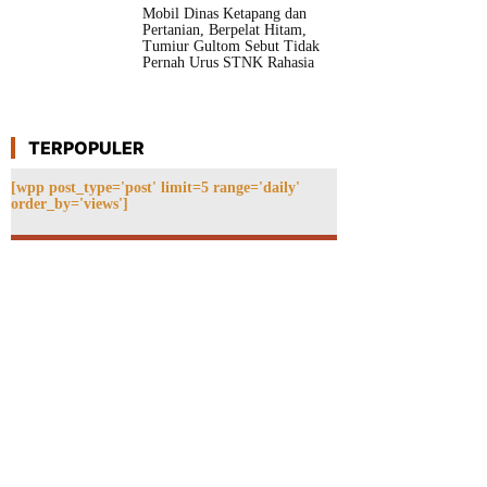
Mobil Dinas Ketapang dan
Pertanian, Berpelat Hitam,
Tumiur Gultom Sebut Tidak
Pernah Urus STNK Rahasia
TERPOPULER
[wpp post_type='post' limit=5 range='daily'
order_by='views']