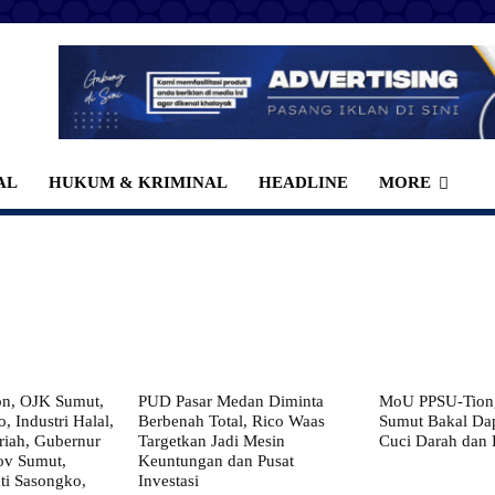
AL
HUKUM & KRIMINAL
HEADLINE
MORE
on, OJK Sumut,
PUD Pasar Medan Diminta
MoU PPSU-Tiong
, Industri Halal,
Berbenah Total, Rico Waas
Sumut Bakal Da
iah, Gubernur
Targetkan Jadi Mesin
Cuci Darah dan
ov Sumut,
Keuntungan dan Pusat
i Sasongko,
Investasi