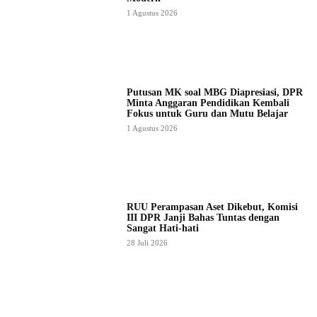
1 Agustus 2026
Putusan MK soal MBG Diapresiasi, DPR
Minta Anggaran Pendidikan Kembali
Fokus untuk Guru dan Mutu Belajar
1 Agustus 2026
RUU Perampasan Aset Dikebut, Komisi
III DPR Janji Bahas Tuntas dengan
Sangat Hati-hati
28 Juli 2026