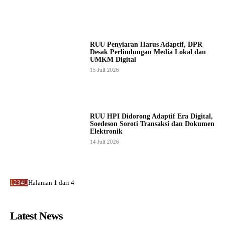
RUU Penyiaran Harus Adaptif, DPR
Desak Perlindungan Media Lokal dan
UMKM Digital
15 Juli 2026
RUU HPI Didorong Adaptif Era Digital,
Soedeson Soroti Transaksi dan Dokumen
Elektronik
14 Juli 2026
1
2
3
4
Halaman 1 dari 4
Latest News