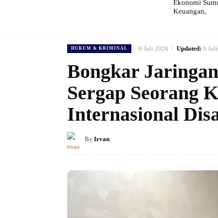
Ekonomi Sumut
Keuangan,
6 Juli 2026
Updated:
6 Jul
HUKUM & KRIMINAL
Bongkar Jaringan 
Sergap Seorang K
Internasional Dis
By
Irvan