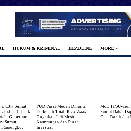
AL
HUKUM & KRIMINAL
HEADLINE
MORE
on, OJK Sumut,
PUD Pasar Medan Diminta
MoU PPSU-Tiong
, Industri Halal,
Berbenah Total, Rico Waas
Sumut Bakal Da
iah, Gubernur
Targetkan Jadi Mesin
Cuci Darah dan
ov Sumut,
Keuntungan dan Pusat
i Sasongko,
Investasi