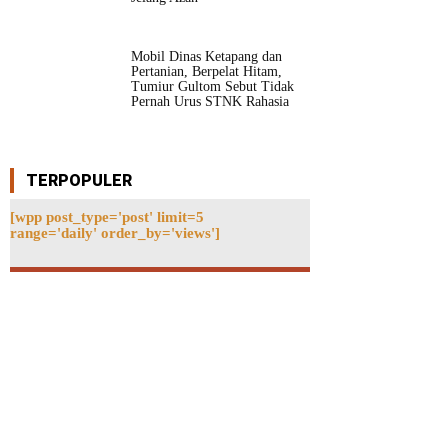
Mobil Dinas Ketapang dan
Pertanian, Berpelat Hitam,
Tumiur Gultom Sebut Tidak
Pernah Urus STNK Rahasia
TERPOPULER
[wpp post_type='post' limit=5
range='daily' order_by='views']