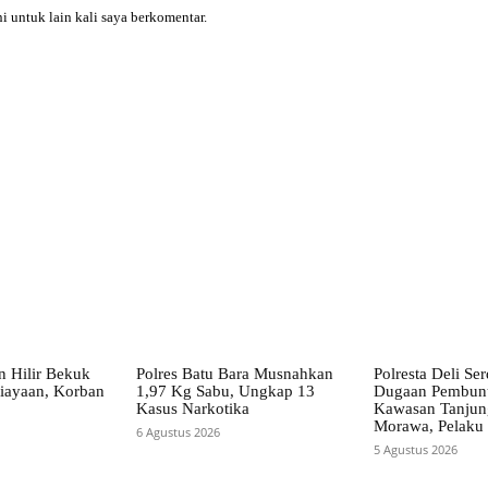
i untuk lain kali saya berkomentar.
X
Pinterest
WhatsApp
n Hilir Bekuk
Polres Batu Bara Musnahkan
Polresta Deli S
iayaan, Korban
1,97 Kg Sabu, Ungkap 13
Dugaan Pembunu
Kasus Narkotika
Kawasan Tanjun
Morawa, Pelaku
6 Agustus 2026
5 Agustus 2026