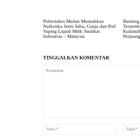
Polrestabes Medan Musnahkan
Banteng 
Narkotika Jenis Sabu, Ganja dan Pod
Tersembu
Vaping Liquid Milik Sindikat
Kudatul
Indonesia – Malaysia
Perjuan
TINGGALKAN KOMENTAR
Komentar:
Nama:*