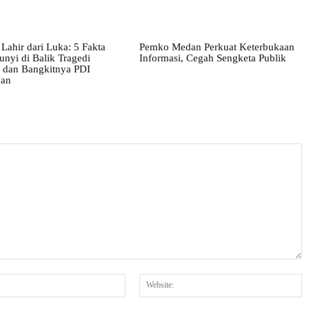
Lahir dari Luka: 5 Fakta
Pemko Medan Perkuat Keterbukaan
nyi di Balik Tragedi
Informasi, Cegah Sengketa Publik
i dan Bangkitnya PDI
gan
Email:*
W