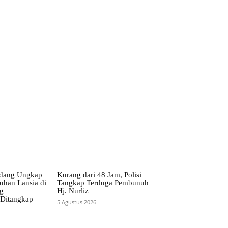
erdang Ungkap
Kurang dari 48 Jam, Polisi
han Lansia di
Tangkap Terduga Pembunuh
g
Hj. Nurliz
 Ditangkap
5 Agustus 2026