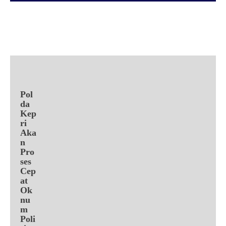
Facebook
X
Pinterest
WhatsApp
Pol
da
Kep
ri
Aka
n
Pro
ses
Cep
at
Ok
nu
m
Poli