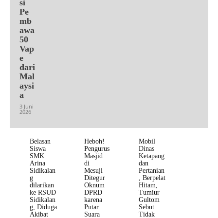
si
Pe
mb
awa
50
Vap
e
dari
Mal
aysi
a
3 Juni
2026
Belasan
Heboh!
Mobil
Siswa
Pengurus
Dinas
SMK
Masjid
Ketapang
Arina
di
dan
Sidikalan
Mesuji
Pertanian
g
Ditegur
, Berpelat
dilarikan
Oknum
Hitam,
ke RSUD
DPRD
Tumiur
Sidikalan
karena
Gultom
g, Diduga
Putar
Sebut
Akibat
Suara
Tidak