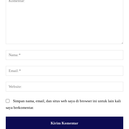
Komentar:
Na
Ema
Web
Simpan nama, email, dan situs web saya di browser ini untuk lain kali
saya berkomentar.