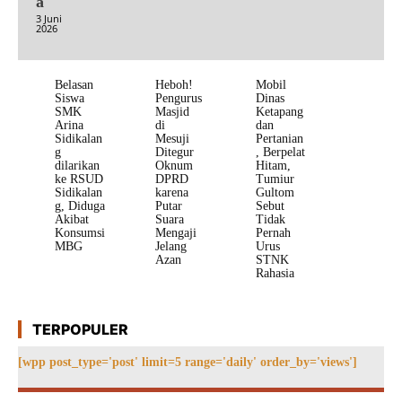
a
3 Juni
2026
Belasan
Heboh!
Mobil
Siswa
Pengurus
Dinas
SMK
Masjid
Ketapang
Arina
di
dan
Sidikalan
Mesuji
Pertanian
g
Ditegur
, Berpelat
dilarikan
Oknum
Hitam,
ke RSUD
DPRD
Tumiur
Sidikalan
karena
Gultom
g, Diduga
Putar
Sebut
Akibat
Suara
Tidak
Konsumsi
Mengaji
Pernah
MBG
Jelang
Urus
Azan
STNK
Rahasia
TERPOPULER
[wpp post_type='post' limit=5 range='daily' order_by='views']