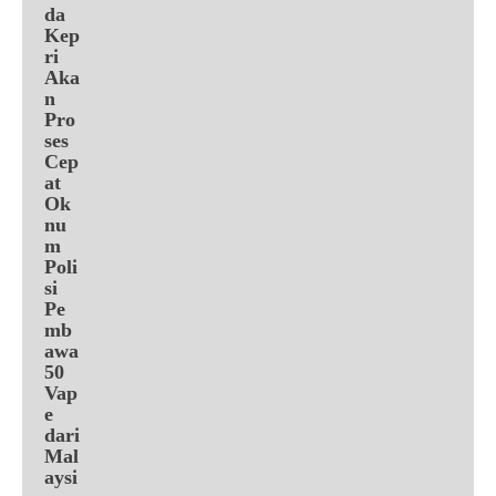
da
Kep
ri
Aka
n
Pro
ses
Cep
at
Ok
nu
m
Poli
si
Pe
mb
awa
50
Vap
e
dari
Mal
aysi