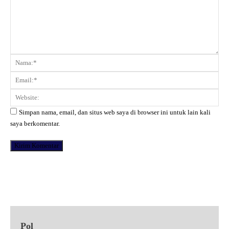
Komentar:
Na
Ema
Web
Simpan nama, email, dan situs web saya di browser ini untuk lain kali
saya berkomentar.
Facebook
X
Pinterest
WhatsApp
Pol