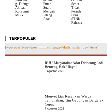
Sidikalan
karena
Gultom
g, Diduga
Putar
Sebut
Akibat
Suara
Tidak
Konsumsi
Mengaji
Pernah
MBG
Jelang
Urus
Azan
STNK
Rahasia
TERPOPULER
[wpp post_type='post' limit=5 range='daily' order_by='views']
RUU Masyarakat Adat Didorong Jadi
Benteng Hak Ulayat
8 Agustus 2026
Monyet Liar Resahkan Warga
Tembilahan, Tim Gabungan Bergerak
Cepat
7 Agustus 2026