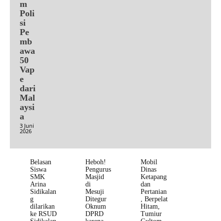
m
Poli
si
Pe
mb
awa
50
Vap
e
dari
Mal
aysi
a
3 Juni
2026
Belasan
Heboh!
Mobil
Siswa
Pengurus
Dinas
SMK
Masjid
Ketapang
Arina
di
dan
Sidikalan
Mesuji
Pertanian
g
Ditegur
, Berpelat
dilarikan
Oknum
Hitam,
ke RSUD
DPRD
Tumiur