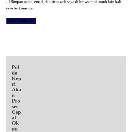
Simpan nama, email, dan situs web saya di browser ini untuk lain kali
saya berkomentar.
Facebook
X
Pinterest
WhatsApp
Pol
da
Kep
ri
Aka
n
Pro
ses
Cep
at
Ok
nu