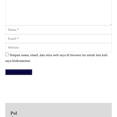
Komentar:
Na
Ema
Web
Simpan nama, email, dan situs web saya di browser ini untuk lain kali
saya berkomentar.
Facebook
X
Pinterest
WhatsApp
Pol