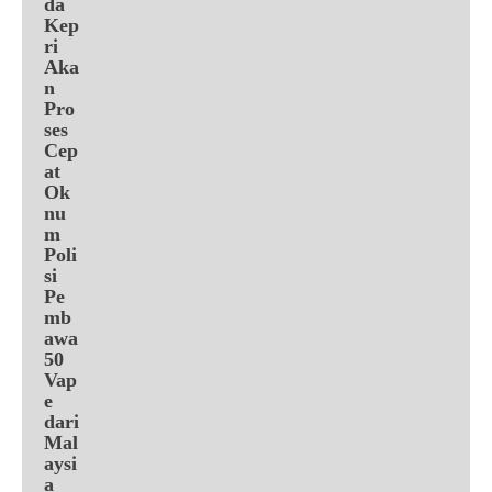
da
Kep
ri
Aka
n
Pro
ses
Cep
at
Ok
nu
m
Poli
si
Pe
mb
awa
50
Vap
e
dari
Mal
aysi
a