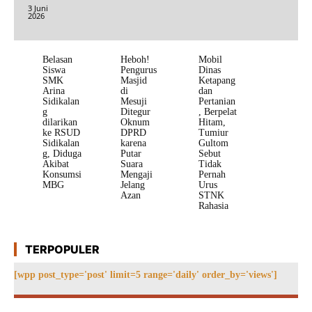
3 Juni
2026
Belasan
Heboh!
Mobil
Siswa
Pengurus
Dinas
SMK
Masjid
Ketapang
Arina
di
dan
Sidikalan
Mesuji
Pertanian
g
Ditegur
, Berpelat
dilarikan
Oknum
Hitam,
ke RSUD
DPRD
Tumiur
Sidikalan
karena
Gultom
g, Diduga
Putar
Sebut
Akibat
Suara
Tidak
Konsumsi
Mengaji
Pernah
MBG
Jelang
Urus
Azan
STNK
Rahasia
TERPOPULER
[wpp post_type='post' limit=5 range='daily' order_by='views']