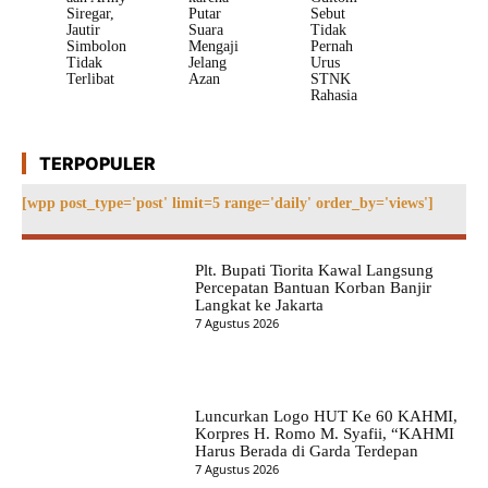
Siregar,
Putar
Sebut
Jautir
Suara
Tidak
Simbolon
Mengaji
Pernah
Tidak
Jelang
Urus
Terlibat
Azan
STNK
Rahasia
TERPOPULER
[wpp post_type='post' limit=5 range='daily' order_by='views']
Plt. Bupati Tiorita Kawal Langsung
Percepatan Bantuan Korban Banjir
Langkat ke Jakarta
7 Agustus 2026
Luncurkan Logo HUT Ke 60 KAHMI,
Korpres H. Romo M. Syafii, “KAHMI
Harus Berada di Garda Terdepan
7 Agustus 2026