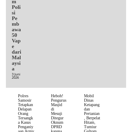
m
Poli
si
Pe
mb
awa
50
Vap
e
dari
Mal
aysi
a
3 Juni
2026
Polres
Heboh!
Mobil
Samosir
Pengurus
Dinas
Tetapkan
Masjid
Ketapang
Delapan
di
dan
Orang
Mesuji
Pertanian
Tersangk
Ditegur
, Berpelat
a Kasus
Oknum
Hitam,
Penganiy
DPRD
Tumiur
aan Army
karena
Gultom