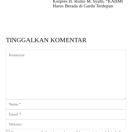
Korpres H. Romo M. Syafii, “KAHMI
Harus Berada di Garda Terdepan
TINGGALKAN KOMENTAR
Komentar:
Na
Ema
Web