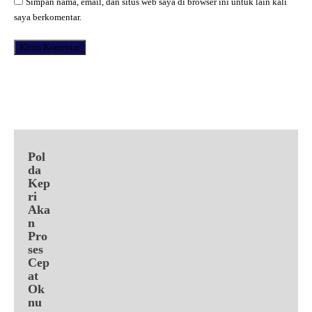
Simpan nama, email, dan situs web saya di browser ini untuk lain kali
saya berkomentar.
Facebook
X
Pinterest
WhatsApp
Pol
da
Kep
ri
Aka
n
Pro
ses
Cep
at
Ok
nu