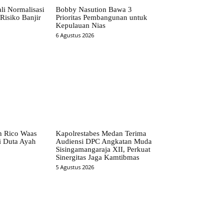
li Normalisasi
Bobby Nasution Bawa 3
Risiko Banjir
Prioritas Pembangunan untuk
Kepulauan Nias
6 Agustus 2026
n Rico Waas
Kapolrestabes Medan Terima
i Duta Ayah
Audiensi DPC Angkatan Muda
Sisingamangaraja XII, Perkuat
Sinergitas Jaga Kamtibmas
5 Agustus 2026