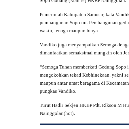
Sopo Godang (Mamre) HKBP Nainggolan.
Pemerintah Kabupaten Samosir, kata Vand
pembangunan Sopo ini. Pembangunan gedun
waktu, tenaga maupun biaya.
Vandiko juga menyampaikan Semoga dengan
dimanfaatkan semaksimal mungkin oleh Je
“Semoga Tuhan memberkati Gedung Sopo in
mengokohkan tekad Kebhinekaan, yakni se
maupun antar umat beragama di Kecamatan
pungkas Vandiko.
Turut Hadir Sekjen HKBP Pdt. Rikson M Hut
Nainggolan(hot).