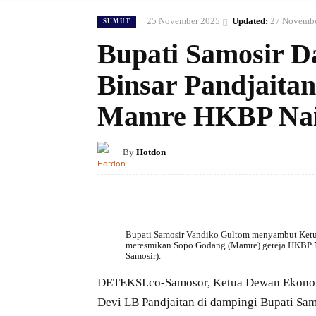
25 November 2025
Updated:
27 Novembe
SUMUT
Bupati Samosir 
Binsar Pandjaita
Mamre HKBP Nai
By
Hotdon
Bupati Samosir Vandiko Gultom menyambut Ketua
meresmikan Sopo Godang (Mamre) gereja HKBP
Samosir).
DETEKSI.co-Samosor, Ketua Dewan Ekonomi 
Devi LB Pandjaitan di dampingi Bupati S