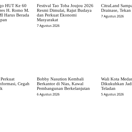
go HUT Ke 60
Festival Tao Toba Joujou 2026
CitraLand Sampa
es H. Romo M.
Resmi Dimulai, Rajut Budaya
Drainase, Tekan 
I Harus Berada
dan Perkuat Ekonomi
7 Agustus 2026
epan
Masyarakat
7 Agustus 2026
Perkuat
Bobby Nasution Kembali
Wali Kota Meda
nformasi, Cegah
Berkantor di Nias, Kawal
Dikukuhkan Jad
ik
Pembangunan Berkelanjutan
Teladan
6 Agustus 2026
5 Agustus 2026