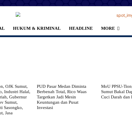
AL
HUKUM & KRIMINAL
HEADLINE
MORE
on, OJK Sumut,
PUD Pasar Medan Diminta
MoU PPSU-Tiong
, Industri Halal,
Berbenah Total, Rico Waas
Sumut Bakal Da
iah, Gubernur
Targetkan Jadi Mesin
Cuci Darah dan
ov Sumut,
Keuntungan dan Pusat
i Sasongko,
Investasi
, Jasa