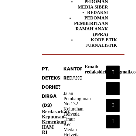
PEDOMAN
MEDIA SIBER
REDAKSI
PEDOMAN
PEMBERITAAN
RAMAH ANAK
(PPRA)
KODE ETIK
JURNALISTIK
Email:
PT.
KANTOR
redaksideteksi@gmail.c
DETEKSI
REDAKSI
DORHETA
Jalan
DIRGA
Pembangunan
No.132
(D3)
Kelurahan
Berdasarkan
Helvetia
Keputusan
Timur
Kemenkum
Kec
HAM
Medan
RI
Helvetia