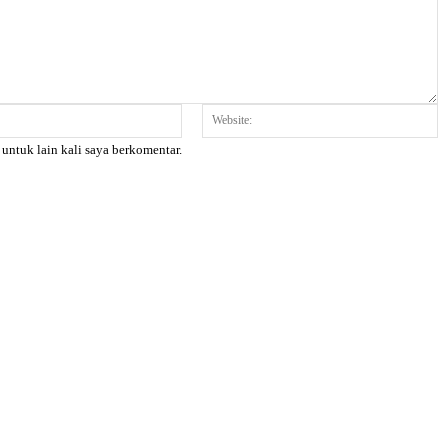
Email:*
W
 untuk lain kali saya berkomentar.
X
Pinterest
WhatsApp