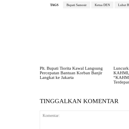
TAGS
Bupati Samosir
Ketua DEN
Luhut B
Plt. Bupati Tiorita Kawal Langsung
Luncurk
Percepatan Bantuan Korban Banjir
KAHMI, 
Langkat ke Jakarta
“KAHMI 
Terdepa
TINGGALKAN KOMENTAR