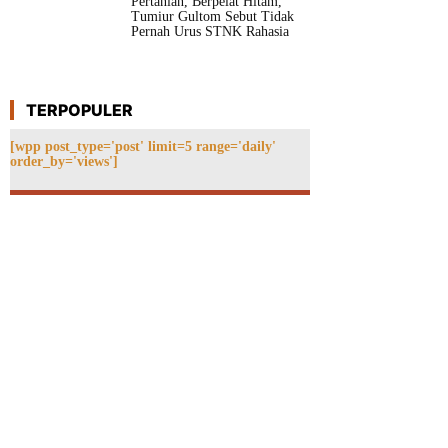
Pertanian, Berpelat Hitam,
Tumiur Gultom Sebut Tidak
Pernah Urus STNK Rahasia
TERPOPULER
[wpp post_type='post' limit=5 range='daily'
order_by='views']