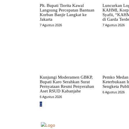
Plt. Bupati Tiorita Kawal
Luncurkan Lo
Langsung Percepatan Bantuan
KAHMI, Korpr
Korban Banjir Langkat ke
Syafii, “KAHM
Jakarta
di Garda Terd
7 Agustus 2026
7 Agustus 2026
Kunjungi Moderamen GBKP,
Pemko Medan 
Bupati Karo Serahkan Surat
Keterbukaan I
Pernyataan Resmi Penyerahan
Sengketa Publ
Aset RSUD Kabanjahe
6 Agustus 2026
6 Agustus 2026