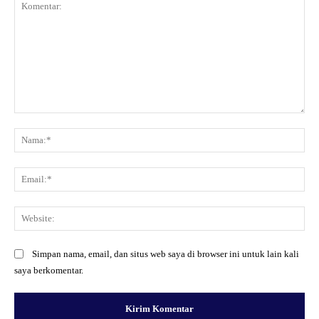
Komentar:
Na
Ema
Web
Simpan nama, email, dan situs web saya di browser ini untuk lain kali
saya berkomentar.