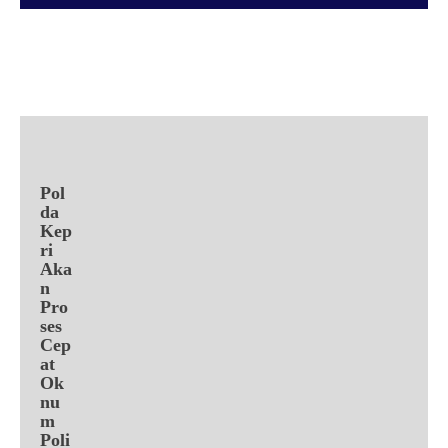
Facebook
X
Pinterest
WhatsApp
Pol
da
Kep
ri
Aka
n
Pro
ses
Cep
at
Ok
nu
m
Poli