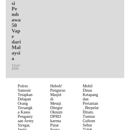
si
Pe
mb
awa
50
Vap
e
dari
Mal
aysi
a
3 Juni
2026
Polres
Heboh!
Mobil
Samosir
Pengurus
Dinas
Tetapkan
Masjid
Ketapang
Delapan
di
dan
Orang
Mesuji
Pertanian
Tersangk
Ditegur
, Berpelat
a Kasus
Oknum
Hitam,
Penganiy
DPRD
Tumiur
aan Army
karena
Gultom
Siregar,
Putar
Sebut
Jautir
Suara
Tidak