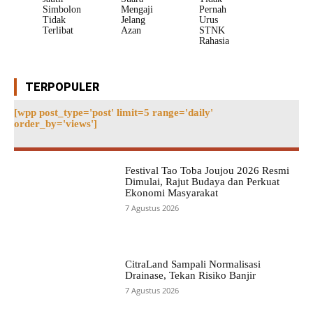
Simbolon
Mengaji
Pernah
Tidak
Jelang
Urus
Terlibat
Azan
STNK
Rahasia
TERPOPULER
[wpp post_type='post' limit=5 range='daily'
order_by='views']
Festival Tao Toba Joujou 2026 Resmi
Dimulai, Rajut Budaya dan Perkuat
Ekonomi Masyarakat
7 Agustus 2026
CitraLand Sampali Normalisasi
Drainase, Tekan Risiko Banjir
7 Agustus 2026