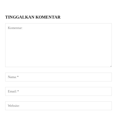
TINGGALKAN KOMENTAR
Komentar:
Na
Ema
Web