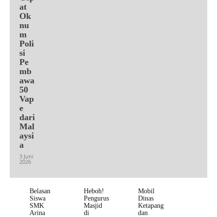
at
Ok
nu
m
Poli
si
Pe
mb
awa
50
Vap
e
dari
Mal
aysi
a
3 Juni
2026
Belasan
Heboh!
Mobil
Siswa
Pengurus
Dinas
SMK
Masjid
Ketapang
Arina
di
dan