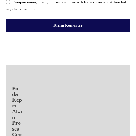
Simpan nama, email, dan situs web saya di browser ini untuk lain kali
saya berkomentar.
Facebook
X
Pinterest
WhatsApp
Pol
da
Kep
ri
Aka
n
Pro
ses
Cep