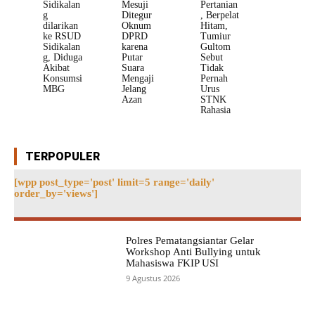
Sidikalan
Mesuji
Pertanian
g
Ditegur
, Berpelat
dilarikan
Oknum
Hitam,
ke RSUD
DPRD
Tumiur
Sidikalan
karena
Gultom
g, Diduga
Putar
Sebut
Akibat
Suara
Tidak
Konsumsi
Mengaji
Pernah
MBG
Jelang
Urus
Azan
STNK
Rahasia
TERPOPULER
[wpp post_type='post' limit=5 range='daily'
order_by='views']
Polres Pematangsiantar Gelar
Workshop Anti Bullying untuk
Mahasiswa FKIP USI
9 Agustus 2026