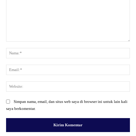
Komentar:
Na
Ema
Web
Simpan nama, email, dan situs web saya di browser ini untuk lain kali
saya berkomentar.