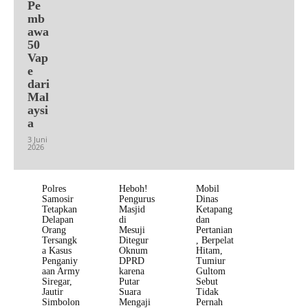
Pe
mb
awa
50
Vap
e
dari
Mal
aysi
a
3 Juni
2026
Polres
Heboh!
Mobil
Samosir
Pengurus
Dinas
Tetapkan
Masjid
Ketapang
Delapan
di
dan
Orang
Mesuji
Pertanian
Tersangk
Ditegur
, Berpelat
a Kasus
Oknum
Hitam,
Penganiy
DPRD
Tumiur
aan Army
karena
Gultom
Siregar,
Putar
Sebut
Jautir
Suara
Tidak
Simbolon
Mengaji
Pernah