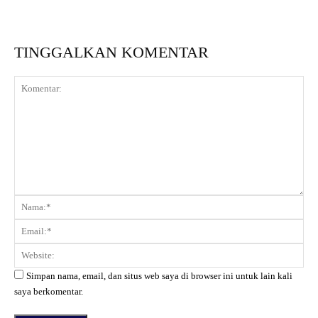
TINGGALKAN KOMENTAR
Komentar:
Na
Ema
Web
Simpan nama, email, dan situs web saya di browser ini untuk lain kali
saya berkomentar.