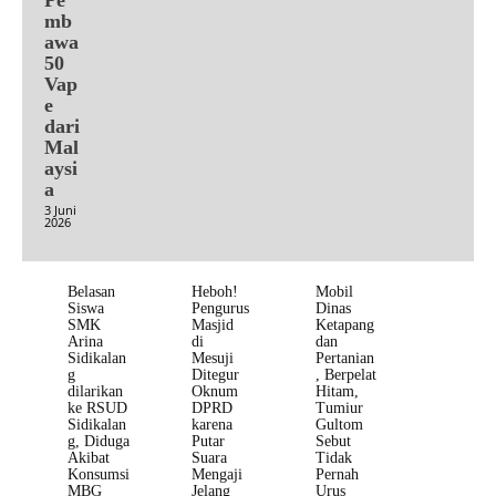
mb
awa
50
Vap
e
dari
Mal
aysi
a
3 Juni
2026
Belasan
Heboh!
Mobil
Siswa
Pengurus
Dinas
SMK
Masjid
Ketapang
Arina
di
dan
Sidikalan
Mesuji
Pertanian
g
Ditegur
, Berpelat
dilarikan
Oknum
Hitam,
ke RSUD
DPRD
Tumiur
Sidikalan
karena
Gultom
g, Diduga
Putar
Sebut
Akibat
Suara
Tidak
Konsumsi
Mengaji
Pernah
MBG
Jelang
Urus