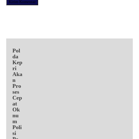
Facebook
X
Pinterest
WhatsApp
Pol
da
Kep
ri
Aka
n
Pro
ses
Cep
at
Ok
nu
m
Poli
si
Pe