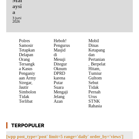
Mal
aysi
a
3 Juni
2026
Polres
Heboh!
Mobil
Samosir
Pengurus
Dinas
Tetapkan
Masjid
Ketapang
Delapan
di
dan
Orang
Mesuji
Pertanian
Tersangk
Ditegur
, Berpelat
a Kasus
Oknum
Hitam,
Penganiy
DPRD
Tumiur
aan Army
karena
Gultom
Siregar,
Putar
Sebut
Jautir
Suara
Tidak
Simbolon
Mengaji
Pernah
Tidak
Jelang
Urus
Terlibat
Azan
STNK
Rahasia
TERPOPULER
[wpp post_type='post' limit=5 range='daily' order_by='views']