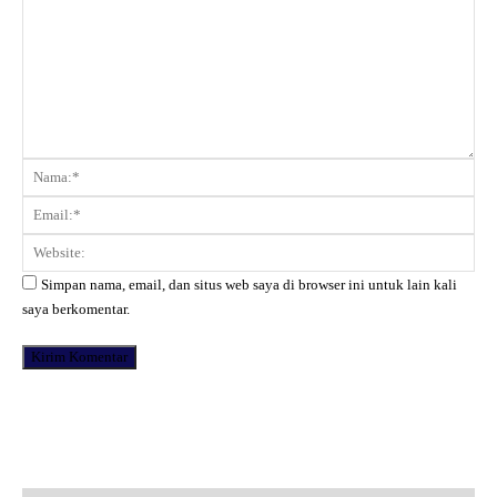
Komentar:
Na
Ema
Web
Simpan nama, email, dan situs web saya di browser ini untuk lain kali
saya berkomentar.
Facebook
X
Pinterest
WhatsApp