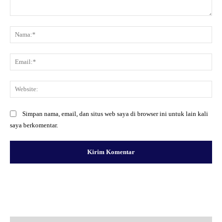
Komentar:
Na
Ema
Web
Simpan nama, email, dan situs web saya di browser ini untuk lain kali
saya berkomentar.
Facebook
X
Pinterest
WhatsApp