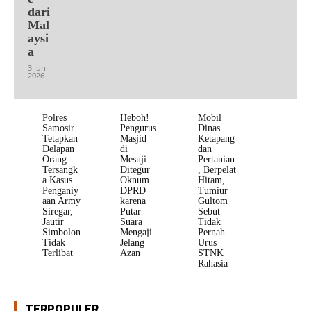
dari
Mal
aysi
a
3 Juni
2026
Polres
Heboh!
Mobil
Samosir
Pengurus
Dinas
Tetapkan
Masjid
Ketapang
Delapan
di
dan
Orang
Mesuji
Pertanian
Tersangk
Ditegur
, Berpelat
a Kasus
Oknum
Hitam,
Penganiy
DPRD
Tumiur
aan Army
karena
Gultom
Siregar,
Putar
Sebut
Jautir
Suara
Tidak
Simbolon
Mengaji
Pernah
Tidak
Jelang
Urus
Terlibat
Azan
STNK
Rahasia
TERPOPULER