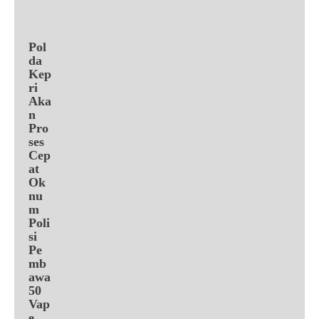
Pol
da
Kep
ri
Aka
n
Pro
ses
Cep
at
Ok
nu
m
Poli
si
Pe
mb
awa
50
Vap
e