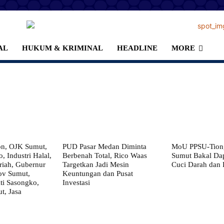
AL
HUKUM & KRIMINAL
HEADLINE
MORE
on, OJK Sumut,
PUD Pasar Medan Diminta
MoU PPSU-Tiong
, Industri Halal,
Berbenah Total, Rico Waas
Sumut Bakal Da
iah, Gubernur
Targetkan Jadi Mesin
Cuci Darah dan
ov Sumut,
Keuntungan dan Pusat
i Sasongko,
Investasi
, Jasa