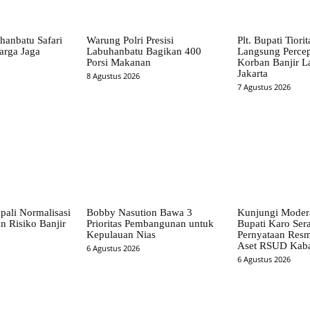
hanbatu Safari
Warung Polri Presisi
Plt. Bupati Tiori
arga Jaga
Labuhanbatu Bagikan 400
Langsung Perce
Porsi Makanan
Korban Banjir L
Jakarta
8 Agustus 2026
7 Agustus 2026
pali Normalisasi
Bobby Nasution Bawa 3
Kunjungi Mode
n Risiko Banjir
Prioritas Pembangunan untuk
Bupati Karo Ser
Kepulauan Nias
Pernyataan Resm
Aset RSUD Kab
6 Agustus 2026
6 Agustus 2026