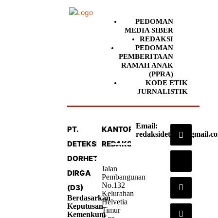
PEDOMAN
MEDIA SIBER
REDAKSI
PEDOMAN
PEMBERITAAN
RAMAH ANAK
(PPRA)
KODE ETIK
JURNALISTIK
Email:
PT.
KANTOR
redaksideteksi@gmail.c
DETEKSI
REDAKSI
DORHETA
Jalan
DIRGA
Pembangunan
No.132
(D3)
Kelurahan
Berdasarkan
Helvetia
Keputusan
Timur
Kemenkum