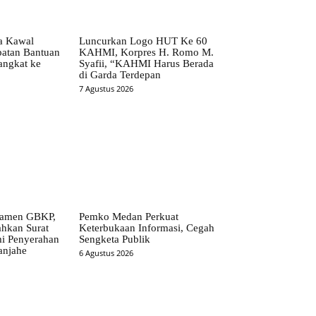
ta Kawal
Luncurkan Logo HUT Ke 60
patan Bantuan
KAHMI, Korpres H. Romo M.
angkat ke
Syafii, “KAHMI Harus Berada
di Garda Terdepan
7 Agustus 2026
ramen GBKP,
Pemko Medan Perkuat
ahkan Surat
Keterbukaan Informasi, Cegah
i Penyerahan
Sengketa Publik
anjahe
6 Agustus 2026