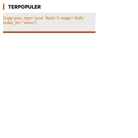
TERPOPULER
[wpp post_type='post' limit=5 range='daily'
order_by='views']