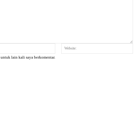
Email:*
W
 untuk lain kali saya berkomentar.
X
Pinterest
WhatsApp