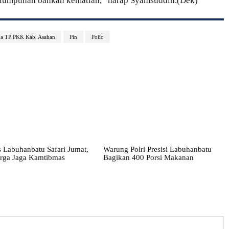
elumpuhan bahkan kematian,” harap Syamsuddin.(Dek)
a TP PKK Kab. Asahan
Pin
Polio
 Labuhanbatu Safari Jumat,
Warung Polri Presisi Labuhanbatu
rga Jaga Kamtibmas
Bagikan 400 Porsi Makanan