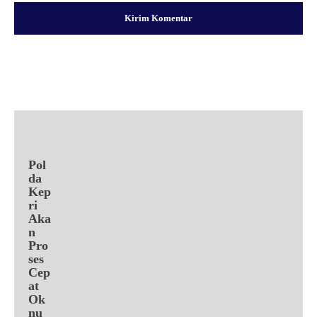
Facebook
X
Pinterest
WhatsApp
Pol
da
Kep
ri
Aka
n
Pro
ses
Cep
at
Ok
nu