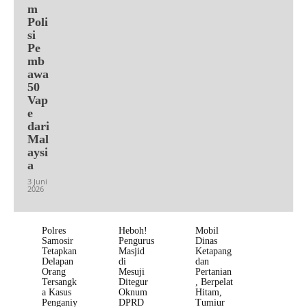
m
Poli
si
Pe
mb
awa
50
Vap
e
dari
Mal
aysi
a
3 Juni
2026
Polres
Heboh!
Mobil
Samosir
Pengurus
Dinas
Tetapkan
Masjid
Ketapang
Delapan
di
dan
Orang
Mesuji
Pertanian
Tersangk
Ditegur
, Berpelat
a Kasus
Oknum
Hitam,
Penganiy
DPRD
Tumiur