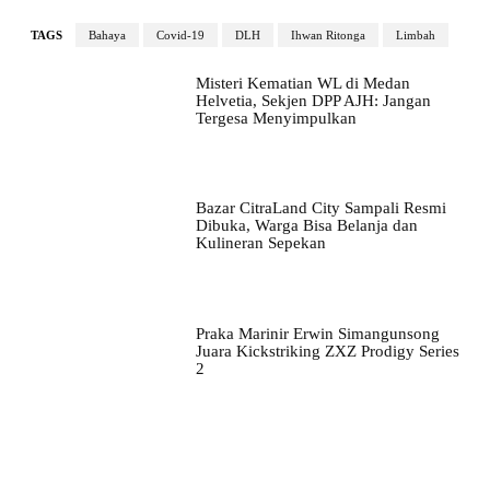
TAGS
Bahaya
Covid-19
DLH
Ihwan Ritonga
Limbah
Misteri Kematian WL di Medan
Helvetia, Sekjen DPP AJH: Jangan
Tergesa Menyimpulkan
Bazar CitraLand City Sampali Resmi
Dibuka, Warga Bisa Belanja dan
Kulineran Sepekan
Praka Marinir Erwin Simangunsong
Juara Kickstriking ZXZ Prodigy Series
2