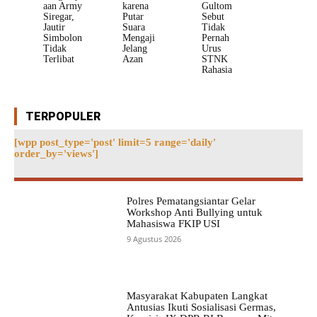
aan Army
karena
Gultom
Siregar,
Putar
Sebut
Jautir
Suara
Tidak
Simbolon
Mengaji
Pernah
Tidak
Jelang
Urus
Terlibat
Azan
STNK
Rahasia
TERPOPULER
[wpp post_type='post' limit=5 range='daily'
order_by='views']
Polres Pematangsiantar Gelar
Workshop Anti Bullying untuk
Mahasiswa FKIP USI
9 Agustus 2026
Masyarakat Kabupaten Langkat
Antusias Ikuti Sosialisasi Germas,