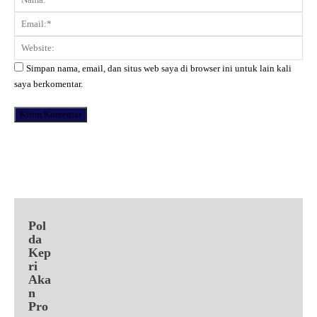
Ema
Web
Simpan nama, email, dan situs web saya di browser ini untuk lain kali
saya berkomentar.
Facebook
X
Pinterest
WhatsApp
Pol
da
Kep
ri
Aka
n
Pro