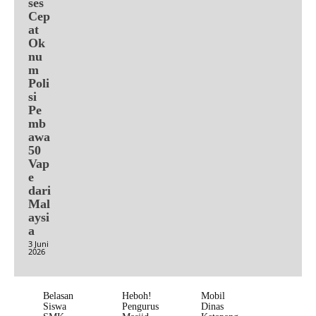
ses
Cep
at
Ok
nu
m
Poli
si
Pe
mb
awa
50
Vap
e
dari
Mal
aysi
a
3 Juni
2026
Belasan
Heboh!
Mobil
Siswa
Pengurus
Dinas