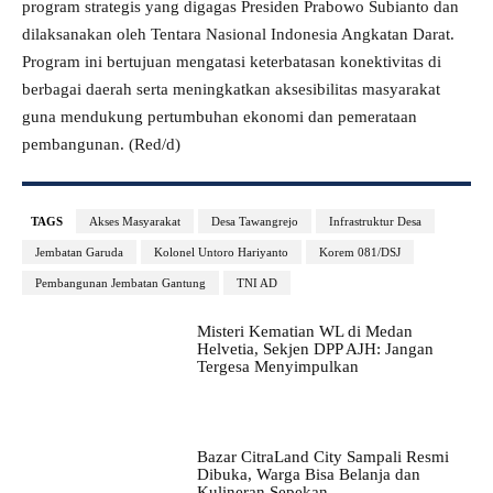
program strategis yang digagas Presiden Prabowo Subianto dan
dilaksanakan oleh Tentara Nasional Indonesia Angkatan Darat.
Program ini bertujuan mengatasi keterbatasan konektivitas di
berbagai daerah serta meningkatkan aksesibilitas masyarakat
guna mendukung pertumbuhan ekonomi dan pemerataan
pembangunan. (Red/d)
TAGS
Akses Masyarakat
Desa Tawangrejo
Infrastruktur Desa
Jembatan Garuda
Kolonel Untoro Hariyanto
Korem 081/DSJ
Pembangunan Jembatan Gantung
TNI AD
Misteri Kematian WL di Medan
Helvetia, Sekjen DPP AJH: Jangan
Tergesa Menyimpulkan
Bazar CitraLand City Sampali Resmi
Dibuka, Warga Bisa Belanja dan
Kulineran Sepekan