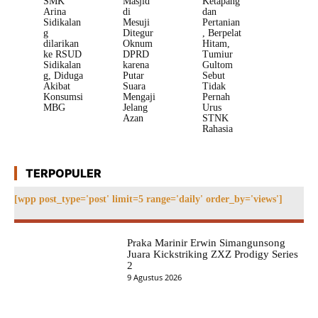
SMK
Masjid
Ketapang
Arina
di
dan
Sidikalan
Mesuji
Pertanian
g
Ditegur
, Berpelat
dilarikan
Oknum
Hitam,
ke RSUD
DPRD
Tumiur
Sidikalan
karena
Gultom
g, Diduga
Putar
Sebut
Akibat
Suara
Tidak
Konsumsi
Mengaji
Pernah
MBG
Jelang
Urus
Azan
STNK
Rahasia
TERPOPULER
[wpp post_type='post' limit=5 range='daily' order_by='views']
Praka Marinir Erwin Simangunsong
Juara Kickstriking ZXZ Prodigy Series
2
9 Agustus 2026