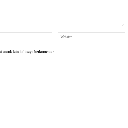
Email:*
W
i untuk lain kali saya berkomentar.
X
Pinterest
WhatsApp