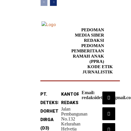
PEDOMAN
MEDIA SIBER
REDAKSI
PEDOMAN
PEMBERITAAN
RAMAH ANAK
(PPRA)
KODE ETIK
JURNALISTIK
Email:
PT.
KANTOR
redaksideteksi@gmail.c
DETEKSI
REDAKSI
Jalan
DORHETA
Pembangunan
No.132
DIRGA
Kelurahan
(D3)
Helvetia