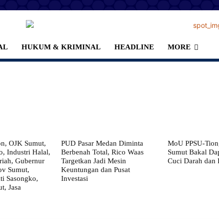
AL
HUKUM & KRIMINAL
HEADLINE
MORE
on, OJK Sumut,
PUD Pasar Medan Diminta
MoU PPSU-Tiong
, Industri Halal,
Berbenah Total, Rico Waas
Sumut Bakal Da
iah, Gubernur
Targetkan Jadi Mesin
Cuci Darah dan
ov Sumut,
Keuntungan dan Pusat
i Sasongko,
Investasi
, Jasa