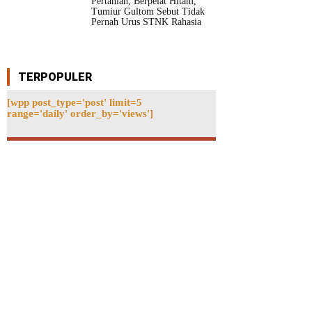
Pertanian, Berpelat Hitam,
Tumiur Gultom Sebut Tidak
Pernah Urus STNK Rahasia
TERPOPULER
[wpp post_type='post' limit=5
range='daily' order_by='views']