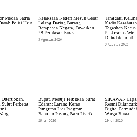
or Medan Satria
Kejaksaan Negeri Mesuji Gelar
Tanggapi Keluh
esak Polisi Usut
Lelang Daring Barang
Kadis Kesehatan
Rampasan Negara, Tawarkan
Tegaskan Kasus
28 Perhiasan Emas
Puskesmas Wira 
Ditindaklanjuti
3 Agustus 2026
3 Agustus 2026
Ditertibkan,
Bupati Mesuji Terbitkan Surat
SIKAWAN Lapas
 Sulut Perketat
Edaran: Larang Keras
Resmi Diluncur
emi
Pungutan Liar Program
Digital Permuda
Warga
Bantuan Pasang Baru Listrik
Warga Binaan
29 Juli 2026
29 Juli 2026