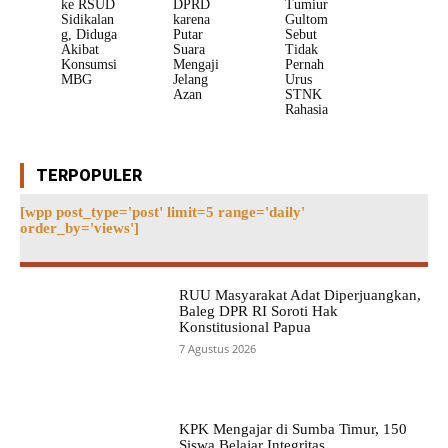
ke RSUD
DPRD
Tumiur
Sidikalan
karena
Gultom
g, Diduga
Putar
Sebut
Akibat
Suara
Tidak
Konsumsi
Mengaji
Pernah
MBG
Jelang
Urus
Azan
STNK
Rahasia
TERPOPULER
[wpp post_type='post' limit=5 range='daily'
order_by='views']
RUU Masyarakat Adat Diperjuangkan,
Baleg DPR RI Soroti Hak
Konstitusional Papua
7 Agustus 2026
KPK Mengajar di Sumba Timur, 150
Siswa Belajar Integritas