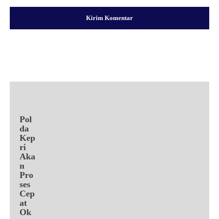
Facebook
X
Pinterest
WhatsApp
Pol
da
Kep
ri
Aka
n
Pro
ses
Cep
at
Ok