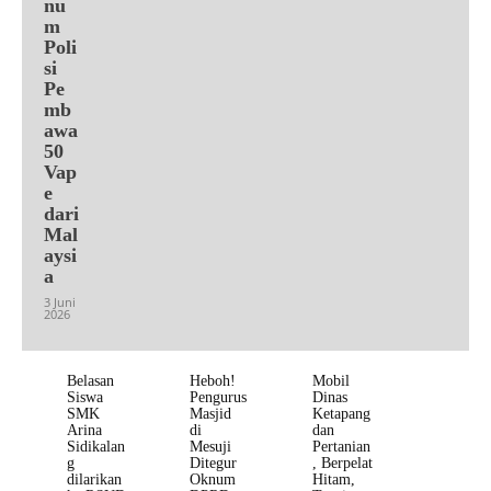
nu
m
Poli
si
Pe
mb
awa
50
Vap
e
dari
Mal
aysi
a
3 Juni
2026
Belasan
Heboh!
Mobil
Siswa
Pengurus
Dinas
SMK
Masjid
Ketapang
Arina
di
dan
Sidikalan
Mesuji
Pertanian
g
Ditegur
, Berpelat
dilarikan
Oknum
Hitam,