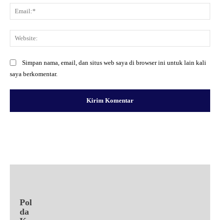
Ema
Web
Simpan nama, email, dan situs web saya di browser ini untuk lain kali
saya berkomentar.
Facebook
X
Pinterest
WhatsApp
Pol
da