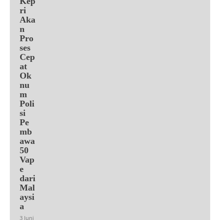
Kep
ri
Aka
n
Pro
ses
Cep
at
Ok
nu
m
Poli
si
Pe
mb
awa
50
Vap
e
dari
Mal
aysi
a
3 Juni