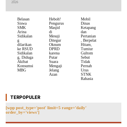
2026
Belasan
Heboh!
Mobil
Siswa
Pengurus
Dinas
SMK
Masjid
Ketapang
Arina
di
dan
Sidikalan
Mesuji
Pertanian
g
Ditegur
, Berpelat
dilarikan
Oknum
Hitam,
ke RSUD
DPRD
Tumiur
Sidikalan
karena
Gultom
g, Diduga
Putar
Sebut
Akibat
Suara
Tidak
Konsumsi
Mengaji
Pernah
MBG
Jelang
Urus
Azan
STNK
Rahasia
TERPOPULER
[wpp post_type='post' limit=5 range='daily'
order_by='views']