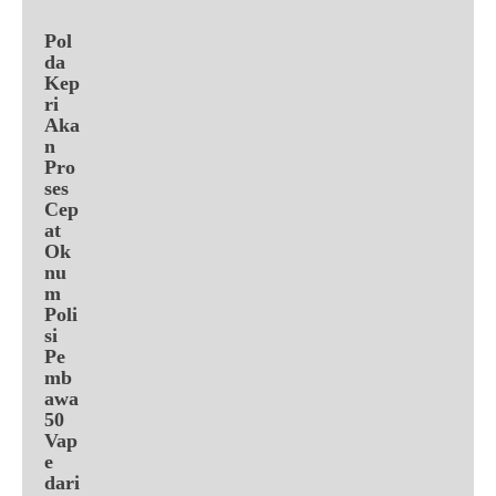
Pol
da
Kep
ri
Aka
n
Pro
ses
Cep
at
Ok
nu
m
Poli
si
Pe
mb
awa
50
Vap
e
dari