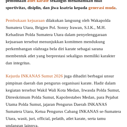
pembinaan
atlet karate
sekaligus menanamkan nilai
sportivitas, disiplin, dan jiwa ksatria kepada
generasi muda
.
Pembukaan kejuaraan
dilakukan langsung oleh Wakapolda
Sumatera Utara, Brigjen Pol. Sonny Irawan, S.I.K., M.H.
Kehadiran Polda Sumatera Utara dalam penyelenggaraan
kejuaraan tersebut menunjukkan komitmen mendukung
perkembangan olahraga bela diri karate sebagai sarana
membentuk atlet yang berprestasi sekaligus memiliki karakter
dan integritas.
Kejurda INKANAS Sumut 2026
juga dihadiri berbagai unsur
pimpinan daerah dan pengurus organisasi karate. Hadir dalam
kegiatan tersebut Wakil Wali Kota Medan, Irwasda Polda Sumut,
Dirreskrimum Polda Sumut, Kapolrestabes Medan, para Pejabat
Utama Polda Sumut, jajaran Pengurus Daerah INKANAS
Sumatera Utara, Ketua Pengurus Cabang INKANAS se-Sumatera
Utara, wasit, juri, official, pelatih, atlet karate, serta tamu
undangan lainnya.