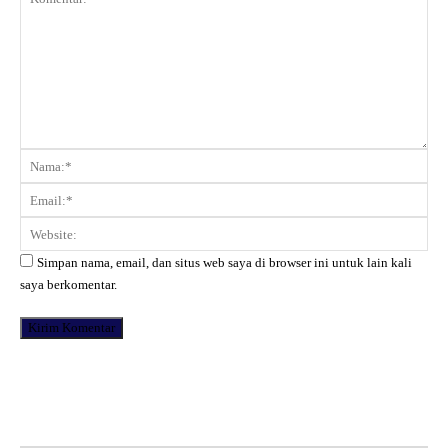
Komentar:
Na
Ema
Web
Simpan nama, email, dan situs web saya di browser ini untuk lain kali
saya berkomentar.
Facebook
X
Pinterest
WhatsApp