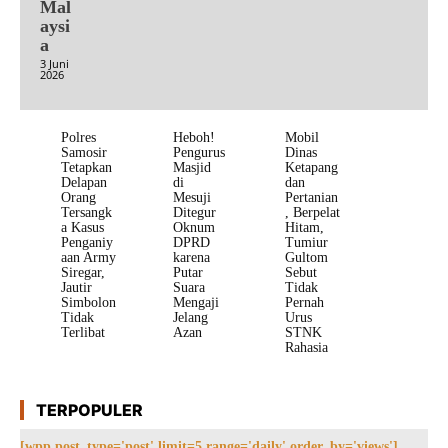
Mal
aysi
a
3 Juni
2026
Polres
Heboh!
Mobil
Samosir
Pengurus
Dinas
Tetapkan
Masjid
Ketapang
Delapan
di
dan
Orang
Mesuji
Pertanian
Tersangk
Ditegur
, Berpelat
a Kasus
Oknum
Hitam,
Penganiy
DPRD
Tumiur
aan Army
karena
Gultom
Siregar,
Putar
Sebut
Jautir
Suara
Tidak
Simbolon
Mengaji
Pernah
Tidak
Jelang
Urus
Terlibat
Azan
STNK
Rahasia
TERPOPULER
[wpp post_type='post' limit=5 range='daily' order_by='views']