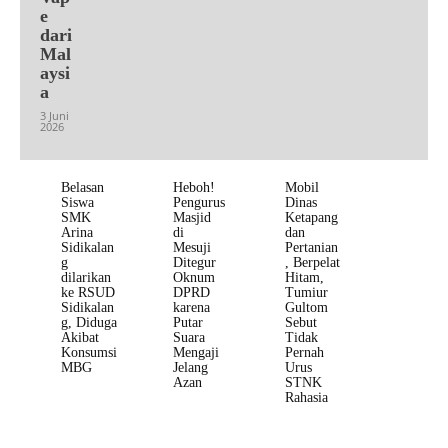
e
dari
Mal
aysi
a
3 Juni
2026
Belasan
Heboh!
Mobil
Siswa
Pengurus
Dinas
SMK
Masjid
Ketapang
Arina
di
dan
Sidikalan
Mesuji
Pertanian
g
Ditegur
, Berpelat
dilarikan
Oknum
Hitam,
ke RSUD
DPRD
Tumiur
Sidikalan
karena
Gultom
g, Diduga
Putar
Sebut
Akibat
Suara
Tidak
Konsumsi
Mengaji
Pernah
MBG
Jelang
Urus
Azan
STNK
Rahasia