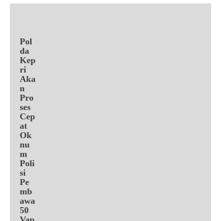
Pol
da
Kep
ri
Aka
n
Pro
ses
Cep
at
Ok
nu
m
Poli
si
Pe
mb
awa
50
Vap