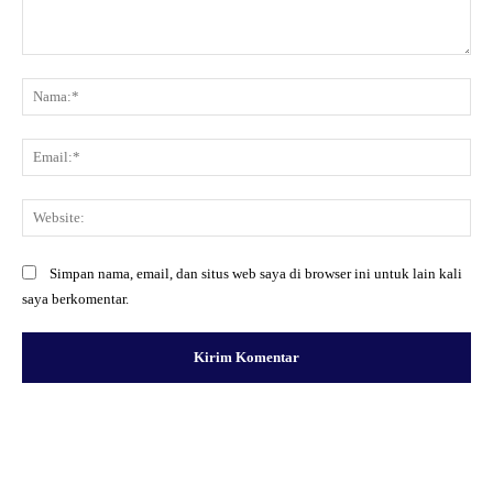
Komentar:
Na
Ema
Web
Simpan nama, email, dan situs web saya di browser ini untuk lain kali
saya berkomentar.
Facebook
X
Pinterest
WhatsApp