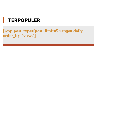
TERPOPULER
[wpp post_type='post' limit=5 range='daily'
order_by='views']