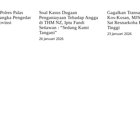
Polres Palas
Soal Kasus Dugaan
Gagalkan Transa
angka Pengedar
Penganiayaan Tehadap Angga
Kos-Kosan, MJ
ovinsi
di THM NZ, Iptu Fandi
Sat Resnarkoba 
Setiawan : “Sedang Kami
Tinggi
Tangani”
23 Januari 2026
26 Januari 2026