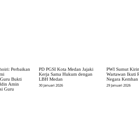
X
Pinterest
WhatsApp
hoiri: Perbaikan
PD PGSI Kota Medan Jajaki
PWI Sumut Kiri
emi
Kerja Sama Hukum dengan
Wartawan Ikuti R
 Guru Bukti
LBH Medan
Negara Kemhan
ddin Amin
30 Januari 2026
29 Januari 2026
si Guru