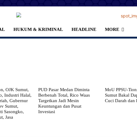
AL
HUKUM & KRIMINAL
HEADLINE
MORE
on, OJK Sumut,
PUD Pasar Medan Diminta
MoU PPSU-Tiong
, Industri Halal,
Berbenah Total, Rico Waas
Sumut Bakal Da
iah, Gubernur
Targetkan Jadi Mesin
Cuci Darah dan
ov Sumut,
Keuntungan dan Pusat
i Sasongko,
Investasi
, Jasa