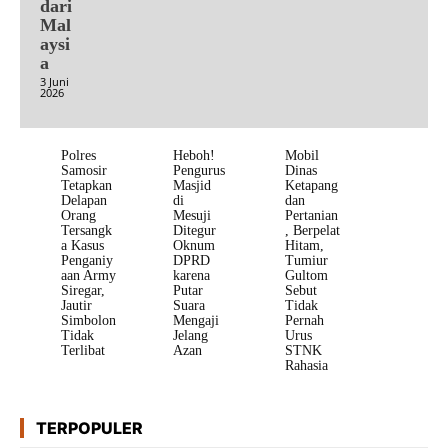
dari
Mal
aysi
a
3 Juni
2026
Polres
Heboh!
Mobil
Samosir
Pengurus
Dinas
Tetapkan
Masjid
Ketapang
Delapan
di
dan
Orang
Mesuji
Pertanian
Tersangk
Ditegur
, Berpelat
a Kasus
Oknum
Hitam,
Penganiy
DPRD
Tumiur
aan Army
karena
Gultom
Siregar,
Putar
Sebut
Jautir
Suara
Tidak
Simbolon
Mengaji
Pernah
Tidak
Jelang
Urus
Terlibat
Azan
STNK
Rahasia
TERPOPULER