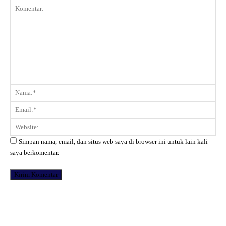
Komentar:
Na
Ema
Web
Simpan nama, email, dan situs web saya di browser ini untuk lain kali
saya berkomentar.
Facebook
X
Pinterest
WhatsApp