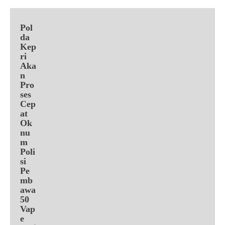
Pol
da
Kep
ri
Aka
n
Pro
ses
Cep
at
Ok
nu
m
Poli
si
Pe
mb
awa
50
Vap
e