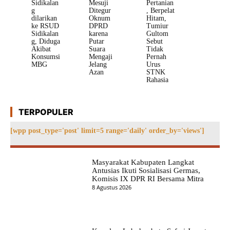
Sidikalan
Mesuji
Pertanian
g
Ditegur
, Berpelat
dilarikan
Oknum
Hitam,
ke RSUD
DPRD
Tumiur
Sidikalan
karena
Gultom
g, Diduga
Putar
Sebut
Akibat
Suara
Tidak
Konsumsi
Mengaji
Pernah
MBG
Jelang
Urus
Azan
STNK
Rahasia
TERPOPULER
[wpp post_type='post' limit=5 range='daily' order_by='views']
Masyarakat Kabupaten Langkat
Antusias Ikuti Sosialisasi Germas,
Komisis IX DPR RI Bersama Mitra
8 Agustus 2026