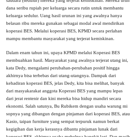
saudara (sedulur) mereka yang terjerat kemiskinan. Mereka urun
dana seribu rupiah per keluarga secara rutin untuk membantu
keluarga sedulur. Uang hasil urunan ini yang awalnya hanya
belasan ribu mereka gunakan sebagai modal awal mendirikan
koperasi BES. Melalui koperasi BES, KPMD secara perlahan
mampu membantu masyarakat yang terjerat kemiskinan.
Dalam enam tahun ini, upaya KPMD melalui Koperasi BES
membuahkan hasil. Masyarakat yang awalnya terjerat utang ini,
kata Dedy, mengalami perubahan-perubahan positif hingga
akhirnya bisa terbebas dari utang-utangnya. Dampak dari
kehadiran koperasi BES, jelas Dedy, kita bisa melihat, banyak
dari masyakarakat anggota Koperasi BES yang mampu lepas
dari jerat rentenir dan kini mereka bisa hidup mandiri secara
ekonomi. Salah satunya, Bu Rubikem dengan usaha warung mi
sopnya yang dibangun dengan pinjaman dari koperasi BES, atau
Kasio, taipan furniture yang sempat terpuruk namun berkat
kegigihan dan kerja kerasnya dibantu pinjaman lunak dari
koperasi BES, akhirnya usaha mebelnya bangkit lagi. Dan masih