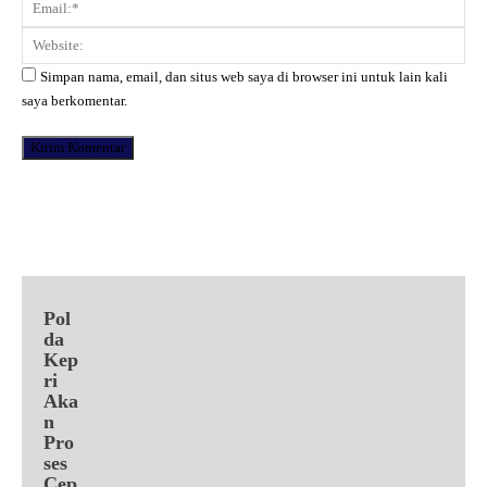
Ema
Web
Simpan nama, email, dan situs web saya di browser ini untuk lain kali
saya berkomentar.
Facebook
X
Pinterest
WhatsApp
Pol
da
Kep
ri
Aka
n
Pro
ses
Cep