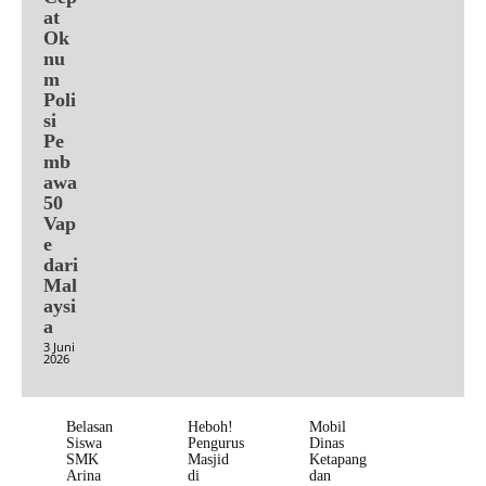
at
Ok
nu
m
Poli
si
Pe
mb
awa
50
Vap
e
dari
Mal
aysi
a
3 Juni
2026
Belasan
Heboh!
Mobil
Siswa
Pengurus
Dinas
SMK
Masjid
Ketapang
Arina
di
dan