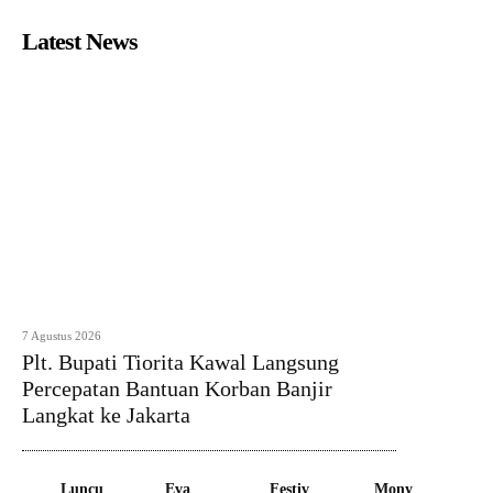
Latest News
7 Agustus 2026
Plt. Bupati Tiorita Kawal Langsung
Percepatan Bantuan Korban Banjir
Langkat ke Jakarta
Luncu
Eva
Festiv
Mony