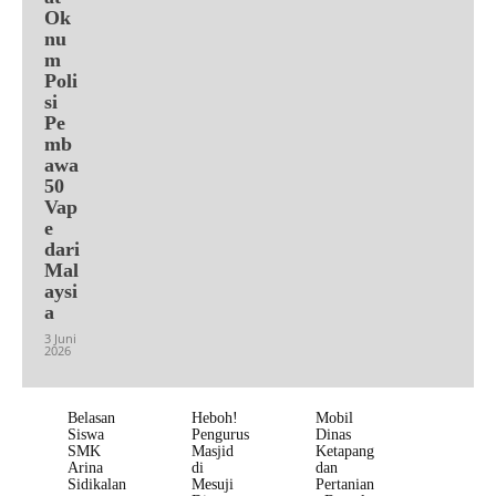
Ok
nu
m
Poli
si
Pe
mb
awa
50
Vap
e
dari
Mal
aysi
a
3 Juni
2026
Belasan
Heboh!
Mobil
Siswa
Pengurus
Dinas
SMK
Masjid
Ketapang
Arina
di
dan
Sidikalan
Mesuji
Pertanian