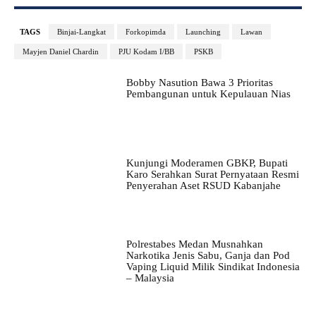
TAGS
Binjai-Langkat
Forkopimda
Launching
Lawan
Mayjen Daniel Chardin
PJU Kodam I/BB
PSKB
Bobby Nasution Bawa 3 Prioritas
Pembangunan untuk Kepulauan Nias
Kunjungi Moderamen GBKP, Bupati
Karo Serahkan Surat Pernyataan Resmi
Penyerahan Aset RSUD Kabanjahe
Polrestabes Medan Musnahkan
Narkotika Jenis Sabu, Ganja dan Pod
Vaping Liquid Milik Sindikat Indonesia
– Malaysia