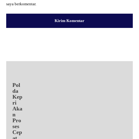
saya berkomentar.
Facebook
X
Pinterest
WhatsApp
Pol
da
Kep
ri
Aka
n
Pro
ses
Cep
at