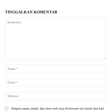
TINGGALKAN KOMENTAR
Komentar:
Na
Ema
Web
Simpan nama, email, dan situs web saya di browser ini untuk lain kali