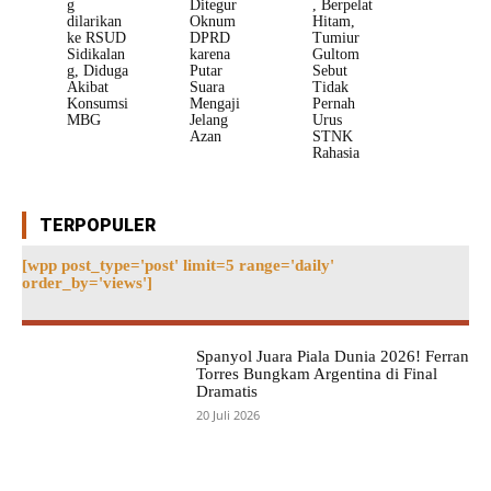
g
Ditegur
, Berpelat
dilarikan
Oknum
Hitam,
ke RSUD
DPRD
Tumiur
Sidikalan
karena
Gultom
g, Diduga
Putar
Sebut
Akibat
Suara
Tidak
Konsumsi
Mengaji
Pernah
MBG
Jelang
Urus
Azan
STNK
Rahasia
TERPOPULER
[wpp post_type='post' limit=5 range='daily'
order_by='views']
Spanyol Juara Piala Dunia 2026! Ferran
Torres Bungkam Argentina di Final
Dramatis
20 Juli 2026