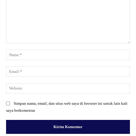
Komentar:
Na
Ema
Web
Simpan nama, email, dan situs web saya di browser ini untuk lain kali
saya berkomentar.