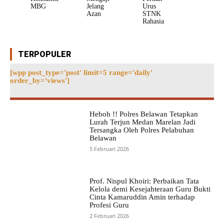
MBG
Jelang
Urus
Azan
STNK
Rahasia
TERPOPULER
[wpp post_type='post' limit=5 range='daily'
order_by='views']
Heboh !! Polres Belawan Tetapkan
Lurah Terjun Medan Marelan Jadi
Tersangka Oleh Polres Pelabuhan
Belawan
5 Februari 2026
Prof. Nispul Khoiri: Perbaikan Tata
Kelola demi Kesejahteraan Guru Bukti
Cinta Kamaruddin Amin terhadap
Profesi Guru
2 Februari 2026