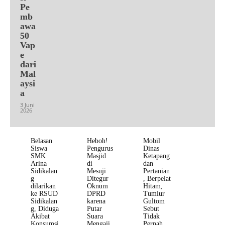
Pe
mb
awa
50
Vap
e
dari
Mal
aysi
a
3 Juni
2026
Belasan
Heboh!
Mobil
Siswa
Pengurus
Dinas
SMK
Masjid
Ketapang
Arina
di
dan
Sidikalan
Mesuji
Pertanian
g
Ditegur
, Berpelat
dilarikan
Oknum
Hitam,
ke RSUD
DPRD
Tumiur
Sidikalan
karena
Gultom
g, Diduga
Putar
Sebut
Akibat
Suara
Tidak
Konsumsi
Mengaji
Pernah