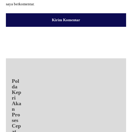
saya berkomentar.
Facebook
X
Pinterest
WhatsApp
Pol
da
Kep
ri
Aka
n
Pro
ses
Cep
at