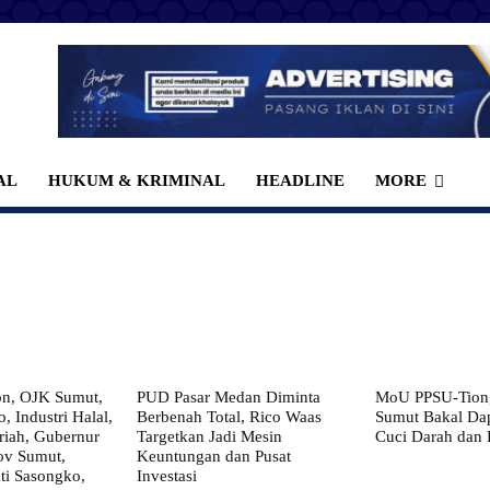
AL
HUKUM & KRIMINAL
HEADLINE
MORE
on, OJK Sumut,
PUD Pasar Medan Diminta
MoU PPSU-Tiong
, Industri Halal,
Berbenah Total, Rico Waas
Sumut Bakal Da
iah, Gubernur
Targetkan Jadi Mesin
Cuci Darah dan
ov Sumut,
Keuntungan dan Pusat
i Sasongko,
Investasi