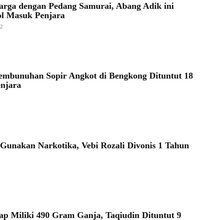
rga dengan Pedang Samurai, Abang Adik ini
l Masuk Penjara
22
embunuhan Sopir Angkot di Bengkong Dituntut 18
njara
 Gunakan Narkotika, Vebi Rozali Divonis 1 Tahun
ap Miliki 490 Gram Ganja, Taqiudin Dituntut 9