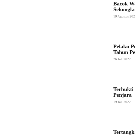
Bacok Wa
Sekongko
19 Agustus 20
Pelaku P
Tahun Pe
26 Juli 2022
Terbukti
Penjara
19 Juli 2022
Tertangk