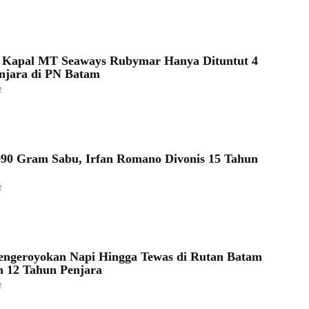
 Kapal MT Seaways Rubymar Hanya Dituntut 4
njara di PN Batam
2
90 Gram Sabu, Irfan Romano Divonis 15 Tahun
2
engeroyokan Napi Hingga Tewas di Rutan Batam
 12 Tahun Penjara
2