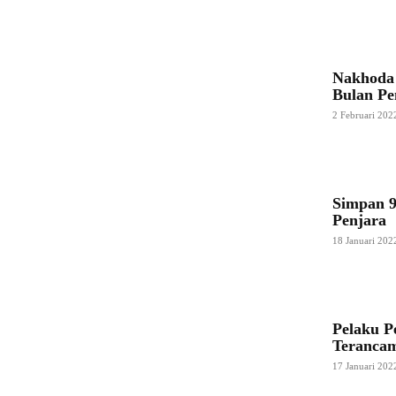
Nakhoda
Bulan Pe
2 Februari 202
Simpan 9
Penjara
18 Januari 202
Pelaku P
Terancam
17 Januari 202