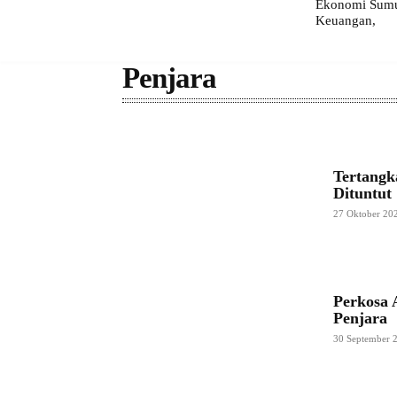
Ekonomi Sumut
Keuangan,
Penjara
Tertangk
Dituntut
27 Oktober 20
Perkosa 
Penjara
30 September 