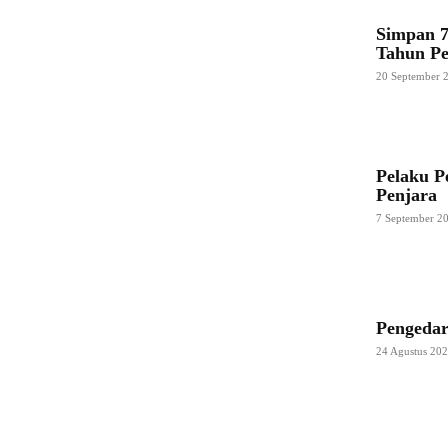
Simpan 7
Tahun Pe
20 September 
Pelaku P
Penjara
7 September 2
Pengedar
24 Agustus 20