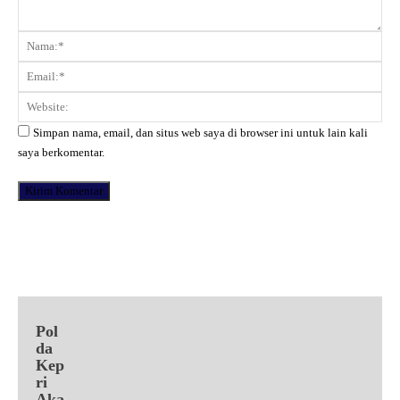
Komentar:
Na
Ema
Web
Simpan nama, email, dan situs web saya di browser ini untuk lain kali
saya berkomentar.
Facebook
X
Pinterest
WhatsApp
Pol
da
Kep
ri
Aka