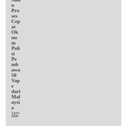
n
Pro
ses
Cep
at
Ok
nu
m
Poli
si
Pe
mb
awa
50
Vap
e
dari
Mal
aysi
a
3 Juni
2026