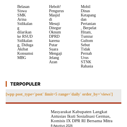
Belasan
Heboh!
Mobil
Siswa
Pengurus
Dinas
SMK
Masjid
Ketapang
Arina
di
dan
Sidikalan
Mesuji
Pertanian
g
Ditegur
, Berpelat
dilarikan
Oknum
Hitam,
ke RSUD
DPRD
Tumiur
Sidikalan
karena
Gultom
g, Diduga
Putar
Sebut
Akibat
Suara
Tidak
Konsumsi
Mengaji
Pernah
MBG
Jelang
Urus
Azan
STNK
Rahasia
TERPOPULER
[wpp post_type='post' limit=5 range='daily' order_by='views']
Masyarakat Kabupaten Langkat
Antusias Ikuti Sosialisasi Germas,
Komisis IX DPR RI Bersama Mitra
8 Agustus 2026