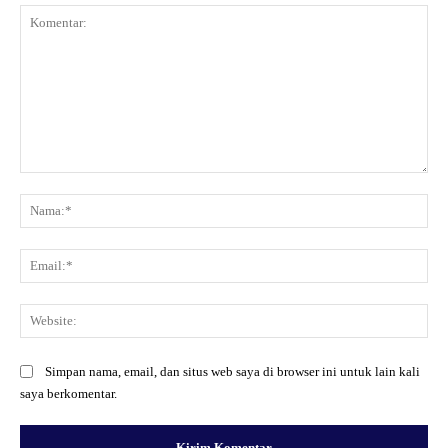
Komentar:
Na
Ema
Web
Simpan nama, email, dan situs web saya di browser ini untuk lain kali
saya berkomentar.