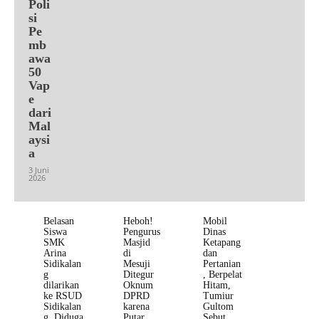
Poli
si
Pe
mb
awa
50
Vap
e
dari
Mal
aysi
a
3 Juni
2026
Belasan
Heboh!
Mobil
Siswa
Pengurus
Dinas
SMK
Masjid
Ketapang
Arina
di
dan
Sidikalan
Mesuji
Pertanian
g
Ditegur
, Berpelat
dilarikan
Oknum
Hitam,
ke RSUD
DPRD
Tumiur
Sidikalan
karena
Gultom
g, Diduga
Putar
Sebut