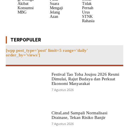
Akibat
Suara
Tidak
Konsumsi
Mengaji
Pernah
MBG
Jelang
Urus
Azan
STNK
Rahasia
TERPOPULER
[wpp post_type='post' limit=5 range='daily'
order_by='views']
Festival Tao Toba Joujou 2026 Resmi
Dimulai, Rajut Budaya dan Perkuat
Ekonomi Masyarakat
7 Agustus 2026
CitraLand Sampali Normalisasi
Drainase, Tekan Risiko Banjir
7 Agustus 2026