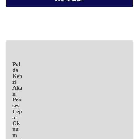
Facebook
X
Pinterest
WhatsApp
Pol
da
Kep
ri
Aka
n
Pro
ses
Cep
at
Ok
nu
m