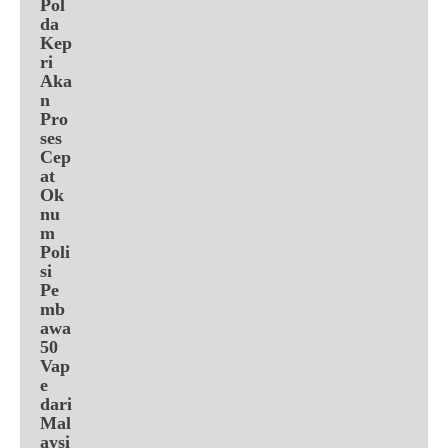
Pol
da
Kep
ri
Aka
n
Pro
ses
Cep
at
Ok
nu
m
Poli
si
Pe
mb
awa
50
Vap
e
dari
Mal
aysi