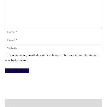
Komentar:
Na
Ema
Web
Simpan nama, email, dan situs web saya di browser ini untuk lain kali
saya berkomentar.
Facebook
X
Pinterest
WhatsApp