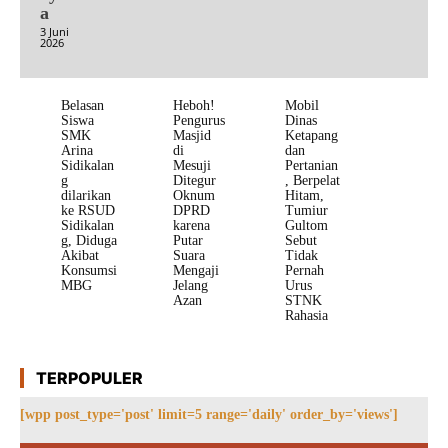
a
3 Juni
2026
Belasan
Heboh!
Mobil
Siswa
Pengurus
Dinas
SMK
Masjid
Ketapang
Arina
di
dan
Sidikalan
Mesuji
Pertanian
g
Ditegur
, Berpelat
dilarikan
Oknum
Hitam,
ke RSUD
DPRD
Tumiur
Sidikalan
karena
Gultom
g, Diduga
Putar
Sebut
Akibat
Suara
Tidak
Konsumsi
Mengaji
Pernah
MBG
Jelang
Urus
Azan
STNK
Rahasia
TERPOPULER
[wpp post_type='post' limit=5 range='daily' order_by='views']