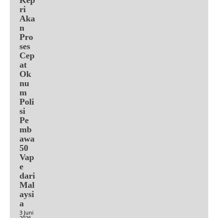
ri
Aka
n
Pro
ses
Cep
at
Ok
nu
m
Poli
si
Pe
mb
awa
50
Vap
e
dari
Mal
aysi
a
3 Juni
2026