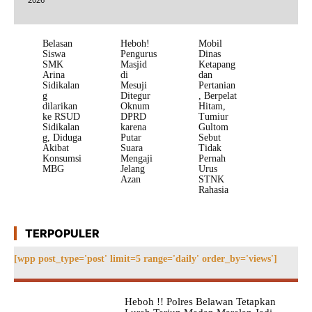
Belasan
Heboh!
Mobil
Siswa
Pengurus
Dinas
SMK
Masjid
Ketapang
Arina
di
dan
Sidikalan
Mesuji
Pertanian
g
Ditegur
, Berpelat
dilarikan
Oknum
Hitam,
ke RSUD
DPRD
Tumiur
Sidikalan
karena
Gultom
g, Diduga
Putar
Sebut
Akibat
Suara
Tidak
Konsumsi
Mengaji
Pernah
MBG
Jelang
Urus
Azan
STNK
Rahasia
TERPOPULER
[wpp post_type='post' limit=5 range='daily' order_by='views']
Heboh !! Polres Belawan Tetapkan