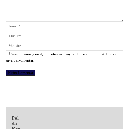
Komentar:
Na
Ema
Web
Simpan nama, email, dan situs web saya di browser ini untuk lain kali
saya berkomentar.
Facebook
X
Pinterest
WhatsApp
Pol
da
Kep