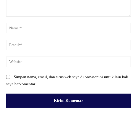
Komentar:
Na
Ema
Web
Simpan nama, email, dan situs web saya di browser ini untuk lain kali
saya berkomentar.
Facebook
X
Pinterest
WhatsApp