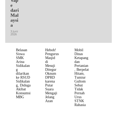
Vap
e
dari
Mal
aysi
a
3 Juni
2026
Belasan
Heboh!
Mobil
Siswa
Pengurus
Dinas
SMK
Masjid
Ketapang
Arina
di
dan
Sidikalan
Mesuji
Pertanian
g
Ditegur
, Berpelat
dilarikan
Oknum
Hitam,
ke RSUD
DPRD
Tumiur
Sidikalan
karena
Gultom
g, Diduga
Putar
Sebut
Akibat
Suara
Tidak
Konsumsi
Mengaji
Pernah
MBG
Jelang
Urus
Azan
STNK
Rahasia