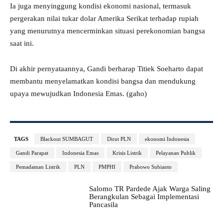
Ia juga menyinggung kondisi ekonomi nasional, termasuk
pergerakan nilai tukar dolar Amerika Serikat terhadap rupiah
yang menurutnya mencerminkan situasi perekonomian bangsa
saat ini.
Di akhir pernyataannya, Gandi berharap Titiek Soeharto dapat
membantu menyelamatkan kondisi bangsa dan mendukung
upaya mewujudkan Indonesia Emas. (gaho)
TAGS
Blackout SUMBAGUT
Dirut PLN
ekonomi Indonesia
Gandi Parapat
Indonesia Emas
Krisis Listrik
Pelayanan Publik
Pemadaman Listrik
PLN
PMPHI
Prabowo Subianto
Salomo TR Pardede Ajak Warga Saling
Berangkulan Sebagai Implementasi
Pancasila