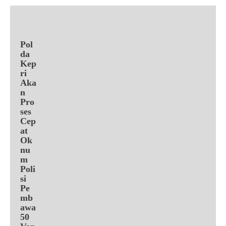
Pol
da
Kep
ri
Aka
n
Pro
ses
Cep
at
Ok
nu
m
Poli
si
Pe
mb
awa
50