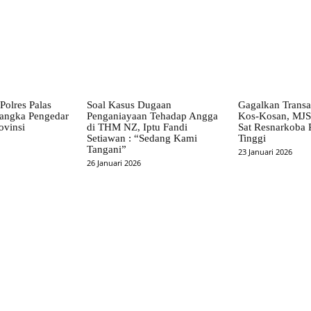
Polres Palas
Soal Kasus Dugaan
Gagalkan Transa
angka Pengedar
Penganiayaan Tehadap Angga
Kos-Kosan, MJ
ovinsi
di THM NZ, Iptu Fandi
Sat Resnarkoba 
Setiawan : “Sedang Kami
Tinggi
Tangani”
23 Januari 2026
26 Januari 2026