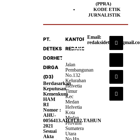
(PPRA)
KODE ETIK
JURNALISTIK
Email:
PT.
KANTOR
redaksideteksi@gmail.c
DETEKSI
REDAKSI
DORHETA
Jalan
DIRGA
Pembangunan
No.132
(D3)
Kelurahan
Berdasarkan
Helvetia
Keputusan
Timur
Kemenkum
Kec
HAM
Medan
RI
Helvetia
Nomor :
Kota
AHU-
Medan
0056413.AH.01.02.TAHUN
Provinsi
2021
Sumatera
Sesuai
Utara
Akta
No.Hp