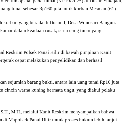
p oleh tim opsnal pada Jumat (31/10/2025) di Dusun Sukajadi,
 uang tunai sebesar Rp160 juta milik korban Mesman (61).
mah korban yang berada di Dusun I, Desa Wonosari Bangun.
kamar dalam keadaan rusak, serta uang tunai yang
nal Reskrim Polsek Panai Hilir di bawah pimpinan Kanit
ergerak cepat melakukan penyelidikan dan berhasil
n sejumlah barang bukti, antara lain uang tunai Rp10 juta,
atu cincin warna kuning bermata ungu, yang diakui pelaku
, S.H., M.H., melalui Kanit Reskrim menyampaikan bahwa
n di Mapolsek Panai Hilir untuk proses hukum lebih lanjut.