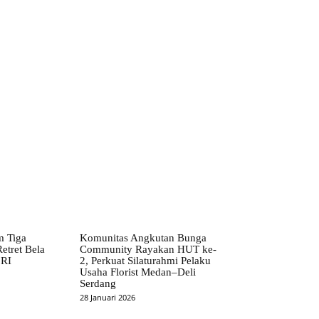
m Tiga
Komunitas Angkutan Bunga
etret Bela
Community Rayakan HUT ke-
 RI
2, Perkuat Silaturahmi Pelaku
Usaha Florist Medan–Deli
Serdang
28 Januari 2026