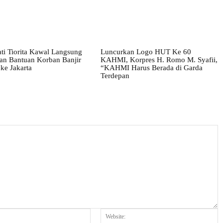
ati Tiorita Kawal Langsung
Luncurkan Logo HUT Ke 60
tan Bantuan Korban Banjir
KAHMI, Korpres H. Romo M. Syafii,
ke Jakarta
“KAHMI Harus Berada di Garda
Terdepan
Email:*
W