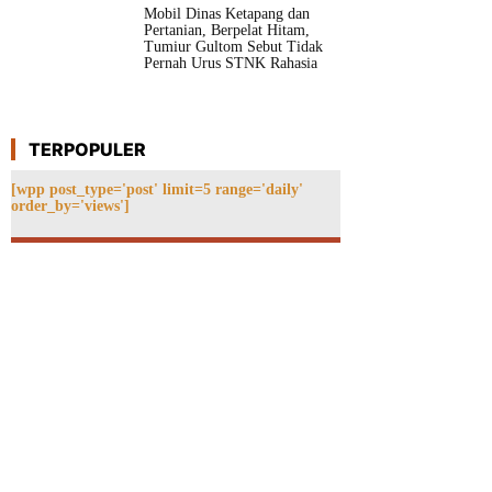
Mobil Dinas Ketapang dan
Pertanian, Berpelat Hitam,
Tumiur Gultom Sebut Tidak
Pernah Urus STNK Rahasia
TERPOPULER
[wpp post_type='post' limit=5 range='daily'
order_by='views']