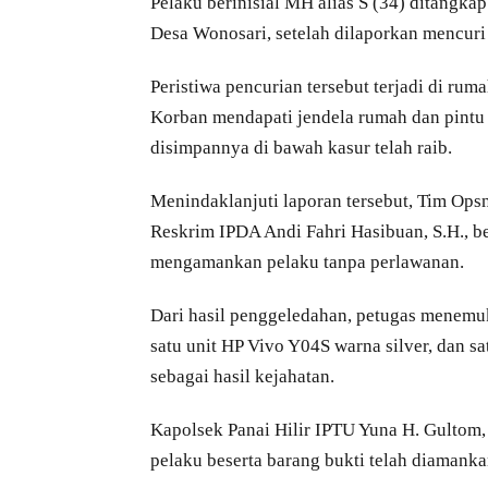
Pelaku berinisial MH alias S (34) ditangka
Desa Wonosari, setelah dilaporkan mencuri
Peristiwa pencurian tersebut terjadi di ru
Korban mendapati jendela rumah dan pintu 
disimpannya di bawah kasur telah raib.
Menindaklanjuti laporan tersebut, Tim Ops
Reskrim IPDA Andi Fahri Hasibuan, S.H., b
mengamankan pelaku tanpa perlawanan.
Dari hasil penggeledahan, petugas menemuka
satu unit HP Vivo Y04S warna silver, dan s
sebagai hasil kejahatan.
Kapolsek Panai Hilir IPTU Yuna H. Gultom
pelaku beserta barang bukti telah diamanka