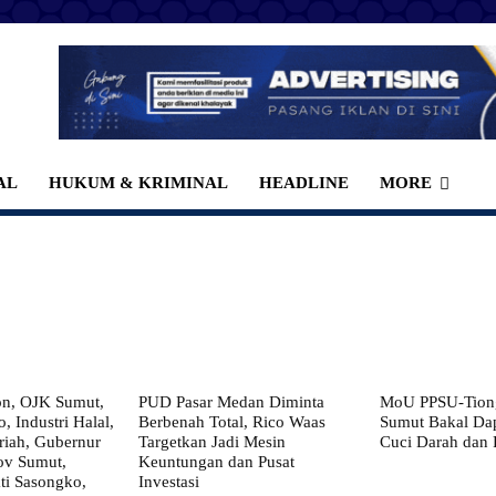
AL
HUKUM & KRIMINAL
HEADLINE
MORE
on, OJK Sumut,
PUD Pasar Medan Diminta
MoU PPSU-Tiong
, Industri Halal,
Berbenah Total, Rico Waas
Sumut Bakal Da
iah, Gubernur
Targetkan Jadi Mesin
Cuci Darah dan
ov Sumut,
Keuntungan dan Pusat
i Sasongko,
Investasi