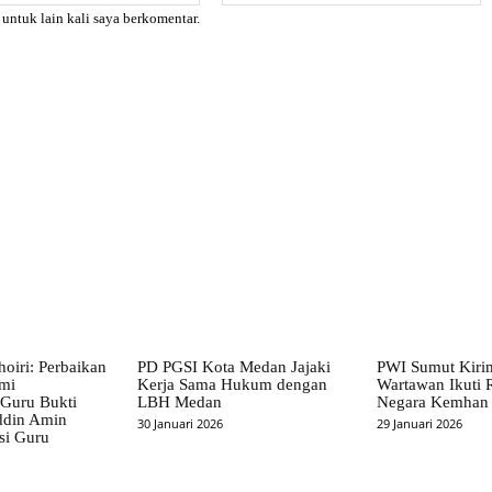
 untuk lain kali saya berkomentar.
X
Pinterest
WhatsApp
hoiri: Perbaikan
PD PGSI Kota Medan Jajaki
PWI Sumut Kiri
emi
Kerja Sama Hukum dengan
Wartawan Ikuti R
 Guru Bukti
LBH Medan
Negara Kemhan
ddin Amin
30 Januari 2026
29 Januari 2026
si Guru