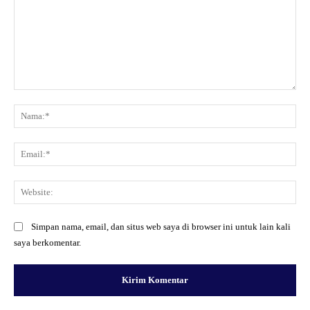
Komentar:
Na
Ema
Web
Simpan nama, email, dan situs web saya di browser ini untuk lain kali
saya berkomentar.