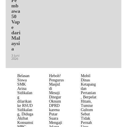
Pe
mb
awa
50
Vap
e
dari
Mal
aysi
a
3 Juni
2026
Belasan
Heboh!
Mobil
Siswa
Pengurus
Dinas
SMK
Masjid
Ketapang
Arina
di
dan
Sidikalan
Mesuji
Pertanian
g
Ditegur
, Berpelat
dilarikan
Oknum
Hitam,
ke RSUD
DPRD
Tumiur
Sidikalan
karena
Gultom
g, Diduga
Putar
Sebut
Akibat
Suara
Tidak
Konsumsi
Mengaji
Pernah
MBG
Jelang
Urus