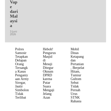
Vap
e
dari
Mal
aysi
a
3 Juni
2026
Polres
Heboh!
Mobil
Samosir
Pengurus
Dinas
Tetapkan
Masjid
Ketapang
Delapan
di
dan
Orang
Mesuji
Pertanian
Tersangk
Ditegur
, Berpelat
a Kasus
Oknum
Hitam,
Penganiy
DPRD
Tumiur
aan Army
karena
Gultom
Siregar,
Putar
Sebut
Jautir
Suara
Tidak
Simbolon
Mengaji
Pernah
Tidak
Jelang
Urus
Terlibat
Azan
STNK
Rahasia