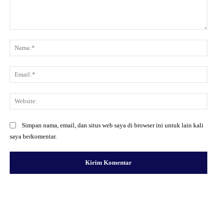
Komentar:
Na
Ema
Web
Simpan nama, email, dan situs web saya di browser ini untuk lain kali
saya berkomentar.
Facebook
X
Pinterest
WhatsApp