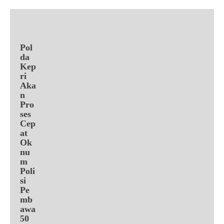
Pol
da
Kep
ri
Aka
n
Pro
ses
Cep
at
Ok
nu
m
Poli
si
Pe
mb
awa
50